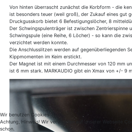
Von hinten überrascht zunächst die Korbform - die k
ist besonders teuer (weil groß), der Zukauf eines gut
Druckgusskorb bietet 6 Befestigungslöcher, 8 mitteldü
Der Schwingspulenträger ist zwischen Zentrierspinne 
Schwingspule (eine Reihe, 6 Löcher) - so kann die zw
verzichtet werden konnte.
Die Anschlusslitzen werden auf gegenüberliegenden Sei
Kippmomenten im Keim erstickt.
Der Magnet ist mit einem Durchmesser von 120 mm un
ist 6 mm stark. MARKAUDIO gibt ein Xmax von +/- 9 mm
Wir benutzen Cookies
Achtung, Hinweis! Wir verwenden auf unserer Webseite Coo
schon.