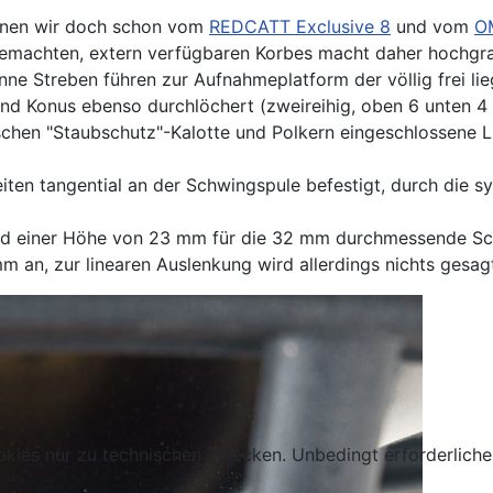
ennen wir doch schon vom
REDCATT Exclusive 8
und vom
O
 gemachten, extern verfügbaren Korbes macht daher hochgra
nne Streben führen zur Aufnahmeplatform der völlig frei li
und Konus ebenso durchlöchert (zweireihig, oben 6 unten 4
ischen "Staubschutz"-Kalotte und Polkern eingeschlossene 
ten tangential an der Schwingspule befestigt, durch die s
d einer Höhe von 23 mm für die 32 mm durchmessende Schw
 an, zur linearen Auslenkung wird allerdings nichts gesag
kies nur zu technischen Zwecken. Unbedingt erforderliche