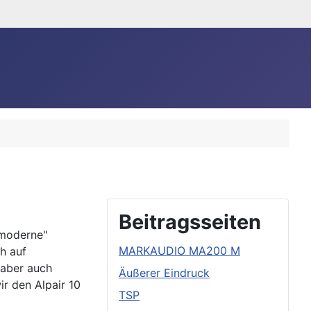
Beitragsseiten
"moderne"
MARKAUDIO MA200 M
h auf
 aber auch
Äußerer Eindruck
ir den Alpair 10
TSP