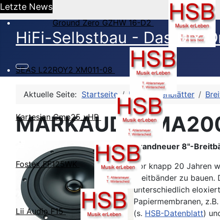
Letzte News
Ground Zero GZHW 16-D2
HiFi-Selbstbau - Das DIY O
SEAS L22ROY2 XM011-08
Aktuelle Seite:
Startseite
HSB-Datenblätter
Bre
MARKAUDIO MA20
Kartesian Cmp25_vHP
Brandneuer 8"-Breit
Fostex FF125WK
Vor knapp 20 Jahren w
Breitbänder zu bauen. 
unterschiedlich eloxi
Papiermembranen, z.B. 
Lii Audio F15
(s.
HSB-Datenblatt
) un