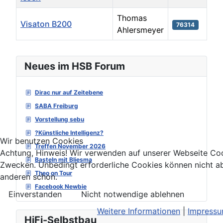
Thomas
Visaton B200
76314
Ahlersmeyer
Beiträge
Neues im HSB Forum
Dirac nur auf Zeitebene
SABA Freiburg
Vorstellung sebu
?Künstliche Intelligenz?
Wir benutzen Cookies
Treffen November 2026
Achtung, Hinweis! Wir verwenden auf unserer Webseite Coo
Basteln mit Bliesma
Zwecken. Unbedingt erforderliche Cookies können nicht ab
Theo on Tour
anderen schon.
Facebook Newbie
Einverstanden
Nicht notwendige ablehnen
Weitere Informationen
|
Impress
HiFi-Selbstbau