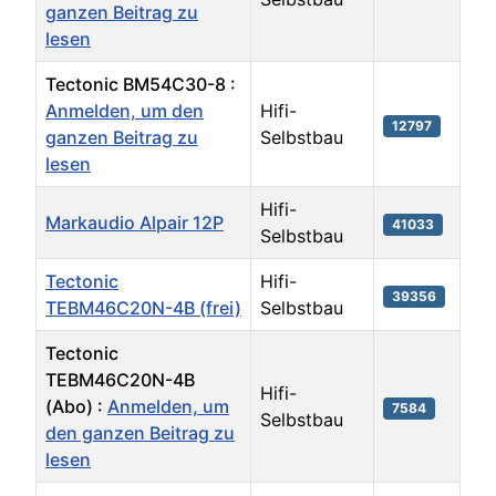
ganzen Beitrag zu
lesen
Tectonic BM54C30-8 :
Anmelden, um den
Hifi-
12797
ganzen Beitrag zu
Selbstbau
lesen
Hifi-
Markaudio Alpair 12P
41033
Selbstbau
Tectonic
Hifi-
39356
TEBM46C20N-4B (frei)
Selbstbau
Tectonic
TEBM46C20N-4B
Hifi-
(Abo) :
Anmelden, um
7584
Selbstbau
den ganzen Beitrag zu
lesen