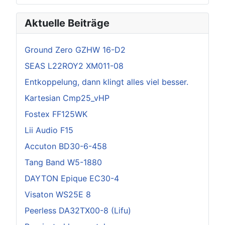
Aktuelle Beiträge
Ground Zero GZHW 16-D2
SEAS L22ROY2 XM011-08
Entkoppelung, dann klingt alles viel besser.
Kartesian Cmp25_vHP
Fostex FF125WK
Lii Audio F15
Accuton BD30-6-458
Tang Band W5-1880
DAYTON Epique EC30-4
Visaton WS25E 8
Peerless DA32TX00-8 (Lifu)