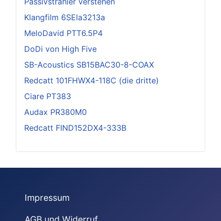
Passivstrahler verstehen
Klangfilm 6SEla3213a
MeloDavid PTT6.5P4
DoDi von High Five
SB-Acoustics SB15BAC30-8-COAX
Redcatt 101FHWX4-118C (die dritte)
Ciare PT383
Audax PR380M0
Redcatt FIND152DX4-333B
Impressum
AGB und Widerruf