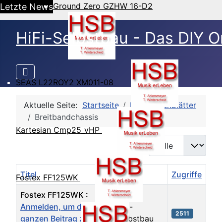
Ground Zero GZHW 16-D2
Letzte News
HiFi-Selbstbau - Das DIY O
SEAS L22ROY2 XM011-08
Aktuelle Seite:
Startseite
HSB-Datenblätter
Breitbandchassis
Kartesian Cmp25_vHP
Anzeige #
Titel
Autor
Zugriffe
Fostex FF125WK
Fostex FF125WK :
Anmelden, um den
Hifi-
2511
ganzen Beitrag zu
Selbstbau