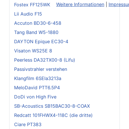
Weitere Informationen
|
Impress
Fostex FF125WK
Lii Audio F15
Accuton BD30-6-458
Tang Band W5-1880
DAYTON Epique EC30-4
Visaton WS25E 8
Peerless DA32TX00-8 (Lifu)
Passivstrahler verstehen
Klangfilm 6SEla3213a
MeloDavid PTT6.5P4
DoDi von High Five
SB-Acoustics SB15BAC30-8-COAX
Redcatt 101FHWX4-118C (die dritte)
Ciare PT383