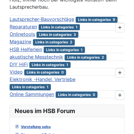
Lautsprecherbau.
Lautsprecher-Bauvorschläge
Links in categories 9
Reparaturen
Links in categories 1
Onlinetools
Links in categories 3
Magazine
Links in categories 2
HSB Helferlein
Links in categories 1
akustische Messtechnik
Links in categories 2
DIY HiFi
Links in categories 1
Video
Links in categories 0
Elektronik -Handel, Vertriebe
Links in categories 1
Online Sammlungen
Links in categories 0
Neues im HSB Forum
Vorstellung sebu