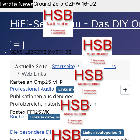
Ground Zero GZHW 16-D2
Letzte News
HiFi-Selbstbau - Das DIY O
SEAS L22ROY2 XM011-08
Aktuelle Seite:
Startseite
Verschiedenes
Web Links
Kartesian Cmp25_vHP
Professional Audio
Links in categories 3
Publikationen aus dem gesamten
Profobereich, historisch und modern.
Fostex FF125WK
Bücher
Links in categories 1
Die besondere DIY-HiFi Seite
Links in categories 3
Hier finden sich nur Seiten die mit besonders viele