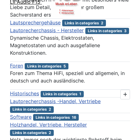
Lii Audio F15
Liebe zum Detail, Sorgfalt oder großem
Sachverstand erstellt wurden.
Lautsprechergehäuse
Links in categories 2
Lautprecherchassis - Hersteller
Links in categories 3
Dynamische Chassis, Elektrostaten,
Magnetostaten und auch ausgefallene
Konstruktionen.
Foren
Links in categories 5
Foren zum Thema HiFi, speziell und allgemein, in
deutsch und auch ausländische.
Historisches
Links in categories 1
Lautprecherchassis -Handel, Vertriebe
Links in categories 2
Software
Links in categories 16
Holzhandel, Vertriebe, Hersteller
Links in categories 2
Holz, immer noch der wichtigste Rohstoff beim