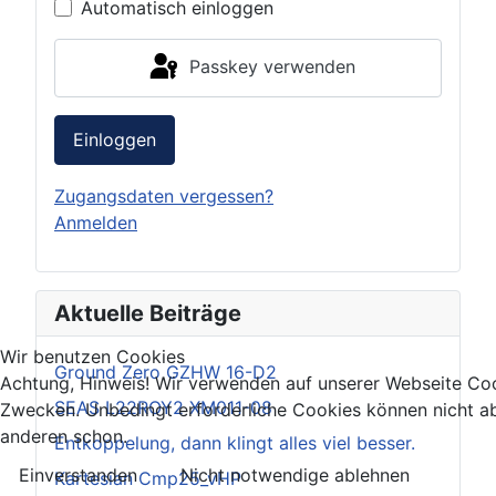
Automatisch einloggen
Passkey verwenden
Einloggen
Zugangsdaten vergessen?
Anmelden
Aktuelle Beiträge
Wir benutzen Cookies
Ground Zero GZHW 16-D2
Achtung, Hinweis! Wir verwenden auf unserer Webseite Coo
SEAS L22ROY2 XM011-08
Zwecken. Unbedingt erforderliche Cookies können nicht ab
anderen schon.
Entkoppelung, dann klingt alles viel besser.
Einverstanden
Nicht notwendige ablehnen
Kartesian Cmp25_vHP