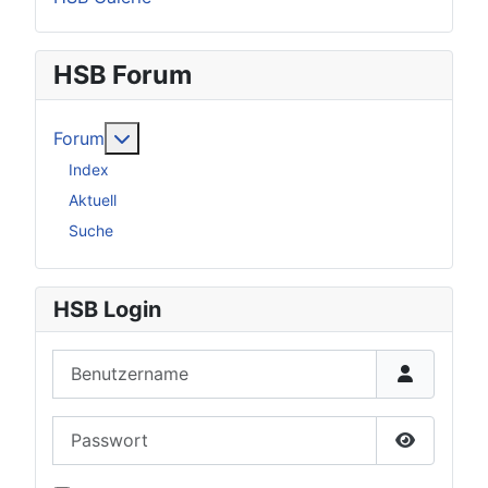
HSB Forum
Weitere Informationen: Forum
Forum
Index
Aktuell
Suche
HSB Login
Benutzername
Passwort
Passwort 