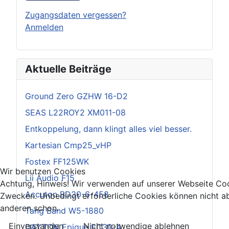
Zugangsdaten vergessen?
Anmelden
Aktuelle Beiträge
Ground Zero GZHW 16-D2
SEAS L22ROY2 XM011-08
Entkoppelung, dann klingt alles viel besser.
Kartesian Cmp25_vHP
Fostex FF125WK
Wir benutzen Cookies
Lii Audio F15
Achtung, Hinweis! Wir verwenden auf unserer Webseite Coo
Accuton BD30-6-458
Zwecken. Unbedingt erforderliche Cookies können nicht ab
anderen schon.
Tang Band W5-1880
Einverstanden
Nicht notwendige ablehnen
DAYTON Epique EC30-4