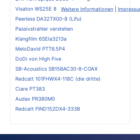
Visaton WS25E 8
Weitere Informationen
|
Impress
Peerless DA32TX00-8 (Lifu)
Passivstrahler verstehen
Klangfilm 6SEla3213a
MeloDavid PTT6.5P4
DoDi von High Five
SB-Acoustics SB15BAC30-8-COAX
Redcatt 101FHWX4-118C (die dritte)
Ciare PT383
Audax PR380M0
Redcatt FIND152DX4-333B