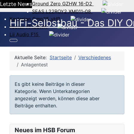
Ground Zero GZHW 16-D2
Letzte News
SEAS L22ROY2 XM011-08
Kartesian Cmp25_vHP
HiFi-Selbstbau - Das DIY O
Fostex FF125WK
Lii Audio F15
Aktuelle Seite:
Startseite
Verschiedenes
Anlagentest
Anzeige #
Information
Es gibt keine Beiträge in dieser
Kategorie. Wenn Unterkategorien
angezeigt werden, können diese aber
Beiträge enthalten.
Neues im HSB Forum