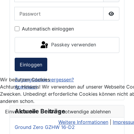
Passwort
Passwort 
Automatisch einloggen
Passkey verwenden
Einloggen
Zugangsdaten vergessen?
Wir benutzen Cookies
Anmelden
Achtung, Hinweis! Wir verwenden auf unserer Webseite Coo
Zwecken. Unbedingt erforderliche Cookies können nicht ab
anderen schon.
Aktuelle Beiträge
Einverstanden
Nicht notwendige ablehnen
Weitere Informationen
|
Impress
Ground Zero GZHW 16-D2