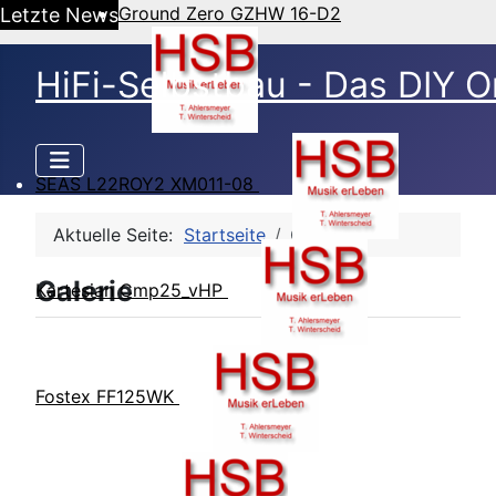
Ground Zero GZHW 16-D2
Letzte News
HiFi-Selbstbau - Das DIY O
SEAS L22ROY2 XM011-08
Aktuelle Seite:
Startseite
Galerie
Galerie
Kartesian Cmp25_vHP
Fostex FF125WK