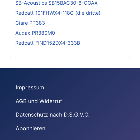
SB-Acoustics SB15BAC30-8-COAX
Redcatt 101FHWX4-118C (die dritte)
Ciare PT383
Audax PR380M0
Redcatt FIND152DX4-333B
Impressum
AGB und Widerruf
Datenschutz nach D.S.G.V.O.
Abonnieren