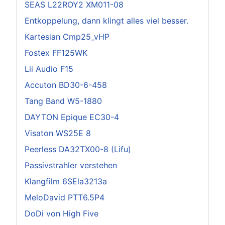
SEAS L22ROY2 XM011-08
Entkoppelung, dann klingt alles viel besser.
Kartesian Cmp25_vHP
Fostex FF125WK
Lii Audio F15
Accuton BD30-6-458
Tang Band W5-1880
DAYTON Epique EC30-4
Visaton WS25E 8
Peerless DA32TX00-8 (Lifu)
Passivstrahler verstehen
Klangfilm 6SEla3213a
MeloDavid PTT6.5P4
DoDi von High Five