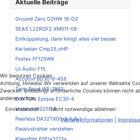
Aktuelle Beiträge
Ground Zero GZHW 16-D2
SEAS L22ROY2 XM011-08
Entkoppelung, dann klingt alles viel besser.
Kartesian Cmp25_vHP
Fostex FF125WK
Lii Audio F15
Wir benutzen Cookies
Accuton BD30-6-458
Achtung, Hinweis! Wir verwenden auf unserer Webseite Coo
Tang Band W5-1880
Zwecken. Unbedingt erforderliche Cookies können nicht ab
anderen schon.
DAYTON Epique EC30-4
Visaton WS25E 8
Einverstanden
Nicht notwendige ablehnen
Peerless DA32TX00-8 (Lifu)
Weitere Informationen
|
Impress
Passivstrahler verstehen
Klangfilm 6SEla3213a