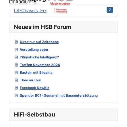
Lii Audio F15
LS-Chassis, Ersatzteile
7
Neues im HSB Forum
Dirac nur auf Zeitebene
Vorstellung sebu
?Künstliche Intelligenz?
Treffen November 2026
Basteln mit Bliesma
Theo on Tour
Facebook Newbie
Spendor BC1 (Gemany) mit Bassunterstützung
HiFi-Selbstbau