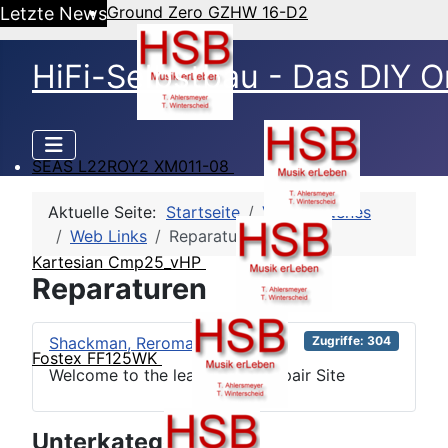
Ground Zero GZHW 16-D2
Letzte News
HiFi-Selbstbau - Das DIY O
SEAS L22ROY2 XM011-08
Aktuelle Seite:
Startseite
Verschiedenes
Web Links
Reparaturen
Kartesian Cmp25_vHP
Reparaturen
Shackman, Reromanus, R.A.E.
Zugriffe: 304
Fostex FF125WK
Welcome to the leading ESL repair Site
Unterkategorien