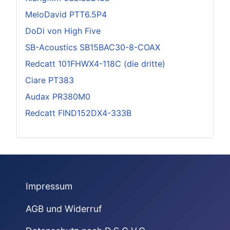
MeloDavid PTT6.5P4
DoDi von High Five
SB-Acoustics SB15BAC30-8-COAX
Redcatt 101FHWX4-118C (die dritte)
Ciare PT383
Audax PR380M0
Redcatt FIND152DX4-333B
Impressum
AGB und Widerruf