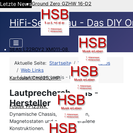
Ground Zero GZHW 16-D2
Letzte News
HiFi-Selbstbau - Das DIY O
SEAS L22ROY2 XM011-08
Aktuelle Seite:
Startseite
Verschiedenes
Web Links
Lautprecherchassis - Hersteller
Kartesian Cmp25_vHP
Lautprecherchassis -
Hersteller
Fostex FF125WK
Dynamische Chassis, Elektrostaten,
Magnetostaten und auch ausgefallene
Konstruktionen.