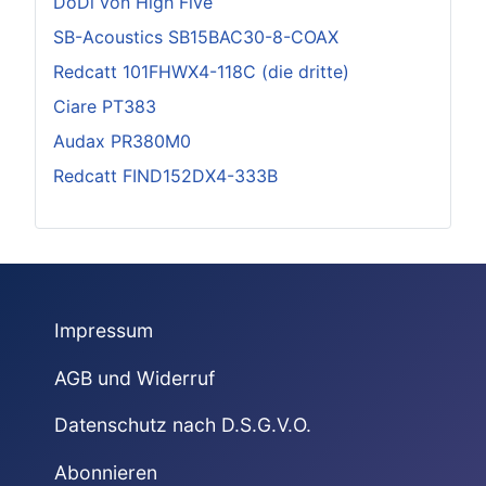
DoDi von High Five
SB-Acoustics SB15BAC30-8-COAX
Redcatt 101FHWX4-118C (die dritte)
Ciare PT383
Audax PR380M0
Redcatt FIND152DX4-333B
Impressum
AGB und Widerruf
Datenschutz nach D.S.G.V.O.
Abonnieren