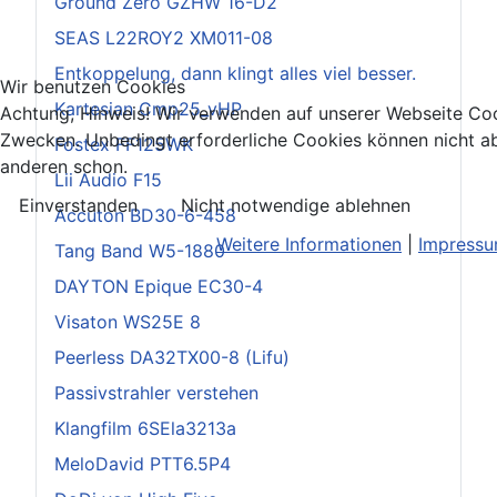
Ground Zero GZHW 16-D2
SEAS L22ROY2 XM011-08
Entkoppelung, dann klingt alles viel besser.
Wir benutzen Cookies
Kartesian Cmp25_vHP
Achtung, Hinweis! Wir verwenden auf unserer Webseite Coo
Zwecken. Unbedingt erforderliche Cookies können nicht ab
Fostex FF125WK
anderen schon.
Lii Audio F15
Einverstanden
Nicht notwendige ablehnen
Accuton BD30-6-458
Weitere Informationen
|
Impress
Tang Band W5-1880
DAYTON Epique EC30-4
Visaton WS25E 8
Peerless DA32TX00-8 (Lifu)
Passivstrahler verstehen
Klangfilm 6SEla3213a
MeloDavid PTT6.5P4