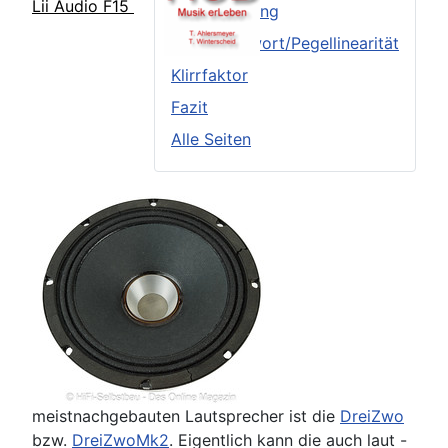
Lii Audio F15
Frequenzgang
Sprungantwort/Pegellinearität
Klirrfaktor
Fazit
Alle Seiten
meistnachgebauten Lautsprecher ist die
DreiZwo
bzw.
DreiZwoMk2
. Eigentlich kann die auch laut -