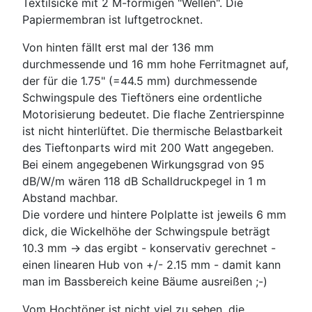
Textilsicke mit 2 M-förmigen "Wellen". Die
Papiermembran ist luftgetrocknet.
Von hinten fällt erst mal der 136 mm
durchmessende und 16 mm hohe Ferritmagnet auf,
der für die 1.75" (=44.5 mm) durchmessende
Schwingspule des Tieftöners eine ordentliche
Motorisierung bedeutet. Die flache Zentrierspinne
ist nicht hinterlüftet. Die thermische Belastbarkeit
des Tieftonparts wird mit 200 Watt angegeben.
Bei einem angegebenen Wirkungsgrad von 95
dB/W/m wären 118 dB Schalldruckpegel in 1 m
Abstand machbar.
Die vordere und hintere Polplatte ist jeweils 6 mm
dick, die Wickelhöhe der Schwingspule beträgt
10.3 mm -> das ergibt - konservativ gerechnet -
einen linearen Hub von +/- 2.15 mm - damit kann
man im Bassbereich keine Bäume ausreißen ;-)
Vom Hochtöner ist nicht viel zu sehen, die