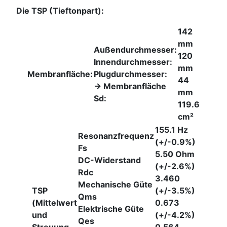
Die TSP (Tieftonpart):
142
mm
Außendurchmesser:
120
Innendurchmesser:
mm
Membranfläche:
Plugdurchmesser:
44
-> Membranfläche
mm
Sd:
119.6
cm²
155.1 Hz
Resonanzfrequenz
(+/-0.9%)
Fs
5.50 Ohm
DC-Widerstand
(+/-2.6%)
Rdc
3.460
Mechanische Güte
TSP
(+/-3.5%)
Qms
(Mittelwert
0.673
Elektrische Güte
und
(+/-4.2%)
Qes
Streuung
0.564