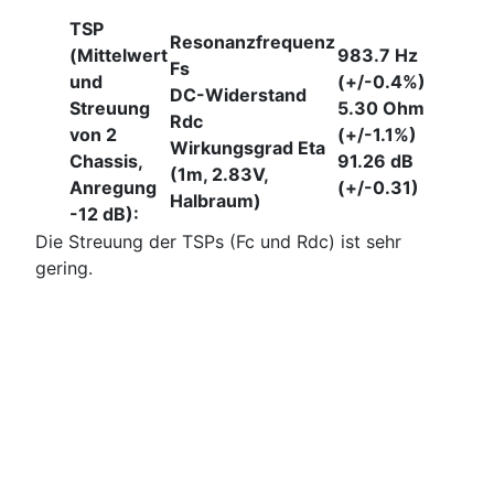
TSP
Resonanzfrequenz
(Mittelwert
983.7 Hz
Fs
und
(+/-0.4%)
DC-Widerstand
Streuung
5.30 Ohm
Rdc
von 2
(+/-1.1%)
Wirkungsgrad Eta
Chassis,
91.26 dB
(1m, 2.83V,
Anregung
(+/-0.31)
Halbraum)
-12 dB):
Die Streuung der TSPs (Fc und Rdc) ist sehr
gering.