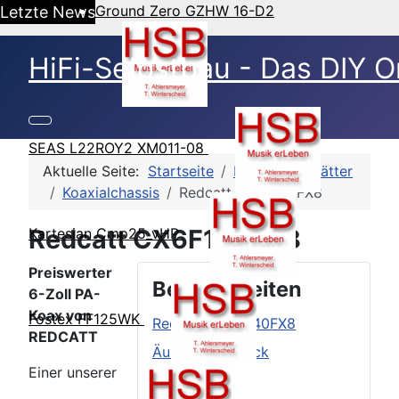
Ground Zero GZHW 16-D2
Letzte News
HiFi-Selbstbau - Das DIY O
SEAS L22ROY2 XM011-08
Aktuelle Seite:
Startseite
HSB-Datenblätter
Koaxialchassis
Redcatt CX6F140FX8
Redcatt CX6F140FX8
Kartesian Cmp25_vHP
Preiswerter
Beitragsseiten
6-Zoll PA-
Koax von
Fostex FF125WK
Redcatt CX6F140FX8
REDCATT
Äußerer Eindruck
Einer unserer
TSP