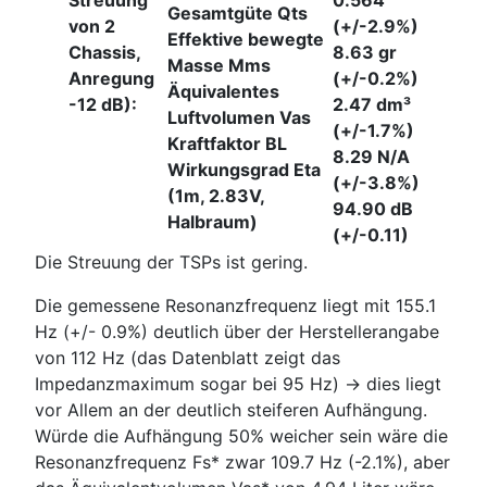
Gesamtgüte Qts
von 2
(+/-2.9%)
Effektive bewegte
Chassis,
8.63 gr
Masse Mms
Anregung
(+/-0.2%)
Äquivalentes
-12 dB):
2.47 dm³
Luftvolumen Vas
(+/-1.7%)
Kraftfaktor BL
8.29 N/A
Wirkungsgrad Eta
(+/-3.8%)
(1m, 2.83V,
94.90 dB
Halbraum)
(+/-0.11)
Die Streuung der TSPs ist gering.
Die gemessene Resonanzfrequenz liegt mit 155.1
Hz (+/- 0.9%) deutlich über der Herstellerangabe
von 112 Hz (das Datenblatt zeigt das
Impedanzmaximum sogar bei 95 Hz) -> dies liegt
vor Allem an der deutlich steiferen Aufhängung.
Würde die Aufhängung 50% weicher sein wäre die
Resonanzfrequenz Fs* zwar 109.7 Hz (-2.1%), aber