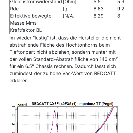
Gleichstromwiderstand
[Ohm]
5.5
5.9
Rdc
[gr]
8.63
9.2
Effektive bewegte
[N/A]
8.29
8
Masse Mms
Kraftfaktor BL
Im wieder "lustig" ist, dass die Hersteller die nicht
abstrahlende Fläche des Hochtonhorns beim
Tieftonpart nicht abziehen, sondern munter mit
der vollen Standard-Abstrahlfläche von 140 cm²
für ein 6.5" Chassis rechnen. Dadurch lässt sich
zumindest der zu hohe Vas-Wert von REDCATT
erklären . . .