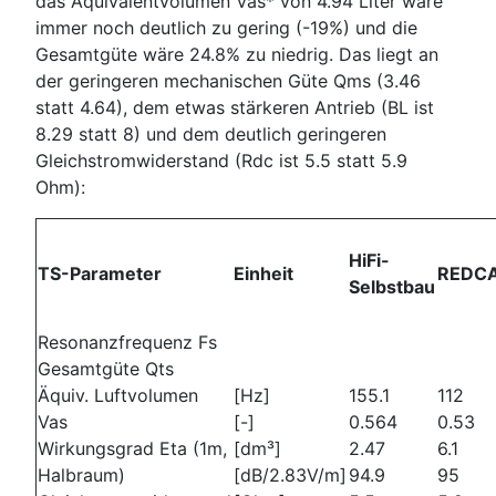
das Äquivalentvolumen Vas* von 4.94 Liter wäre
immer noch deutlich zu gering (-19%) und die
Gesamtgüte wäre 24.8% zu niedrig. Das liegt an
der geringeren mechanischen Güte Qms (3.46
statt 4.64), dem etwas stärkeren Antrieb (BL ist
8.29 statt 8) und dem deutlich geringeren
Gleichstromwiderstand (Rdc ist 5.5 statt 5.9
Ohm):
HiFi-
TS-Parameter
Einheit
REDC
Selbstbau
Resonanzfrequenz Fs
Gesamtgüte Qts
Äquiv. Luftvolumen
[Hz]
155.1
112
Vas
[-]
0.564
0.53
Wirkungsgrad Eta (1m,
[dm³]
2.47
6.1
Halbraum)
[dB/2.83V/m]
94.9
95