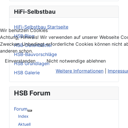
HiFi-Selbstbau
HiFi-Selbstbau Startseite
Wir benutzen Cookies
HSB Blog
Achtung, Hinweis! Wir verwenden auf unserer Webseite Coo
Zwecken. Unbedingt erforderliche Cookies können nicht ab
HSB-Datenblätter
anderen schon.
HSB-Bauvorschläge
Einverstanden
Nicht notwendige ablehnen
HSB Grundlagen
Weitere Informationen
|
Impress
HSB Galerie
HSB Forum
Forum
Weitere Informationen: Forum
Index
Aktuell