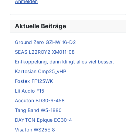
Anmelden
Aktuelle Beiträge
Ground Zero GZHW 16-D2
SEAS L22ROY2 XM011-08
Entkoppelung, dann klingt alles viel besser.
Kartesian Cmp25_vHP
Fostex FF125WK
Lii Audio F15
Accuton BD30-6-458
Tang Band W5-1880
DAYTON Epique EC30-4
Visaton WS25E 8