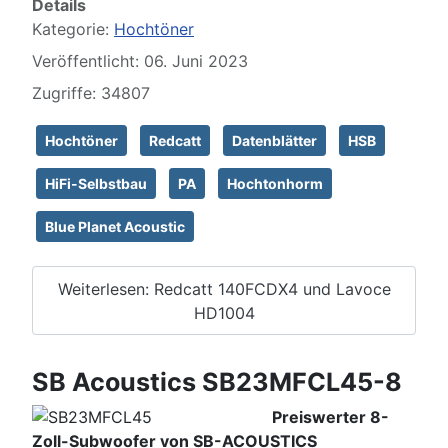
Details
Kategorie:
Hochtöner
Veröffentlicht: 06. Juni 2023
Zugriffe: 34807
Hochtöner
Redcatt
Datenblätter
HSB
HiFi-Selbstbau
PA
Hochtonhorm
Blue Planet Acoustic
Weiterlesen: Redcatt 140FCDX4 und Lavoce
HD1004
SB Acoustics SB23MFCL45-8
Preiswerter 8-
Zoll-Subwoofer von SB-ACOUSTICS