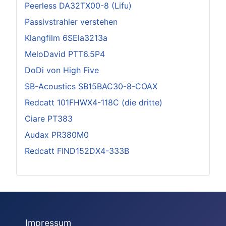
Peerless DA32TX00-8 (Lifu)
Passivstrahler verstehen
Klangfilm 6SEla3213a
MeloDavid PTT6.5P4
DoDi von High Five
SB-Acoustics SB15BAC30-8-COAX
Redcatt 101FHWX4-118C (die dritte)
Ciare PT383
Audax PR380M0
Redcatt FIND152DX4-333B
Impressum