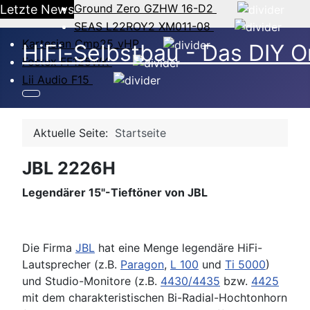
Ground Zero GZHW 16-D2
Letzte News
SEAS L22ROY2 XM011-08
Kartesian Cmp25_vHP
HiFi-Selbstbau - Das DIY O
Fostex FF125WK
Lii Audio F15
Aktuelle Seite:
Startseite
JBL 2226H
Legendärer 15"-Tieftöner von JBL
Die Firma
JBL
hat eine Menge legendäre HiFi-
Lautsprecher (z.B.
Paragon
,
L 100
und
Ti 5000
)
und Studio-Monitore (z.B.
4430/4435
bzw.
4425
mit dem charakteristischen Bi-Radial-Hochtonhorn