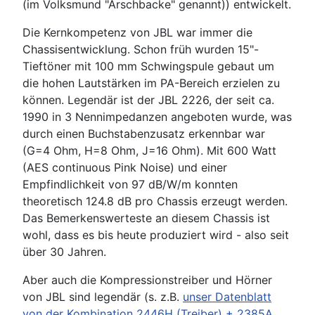
(im Volksmund "Arschbacke" genannt)) entwickelt.
Die Kernkompetenz von JBL war immer die
Chassisentwicklung. Schon früh wurden 15"-
Tieftöner mit 100 mm Schwingspule gebaut um
die hohen Lautstärken im PA-Bereich erzielen zu
können. Legendär ist der JBL 2226, der seit ca.
1990 in 3 Nennimpedanzen angeboten wurde, was
durch einen Buchstabenzusatz erkennbar war
(G=4 Ohm, H=8 Ohm, J=16 Ohm). Mit 600 Watt
(AES continuous Pink Noise) und einer
Empfindlichkeit von 97 dB/W/m konnten
theoretisch 124.8 dB pro Chassis erzeugt werden.
Das Bemerkenswerteste an diesem Chassis ist
wohl, dass es bis heute produziert wird - also seit
über 30 Jahren.
Aber auch die Kompressionstreiber und Hörner
von JBL sind legendär (s. z.B.
unser Datenblatt
von der Kombination 2446H (Treiber) + 2385A