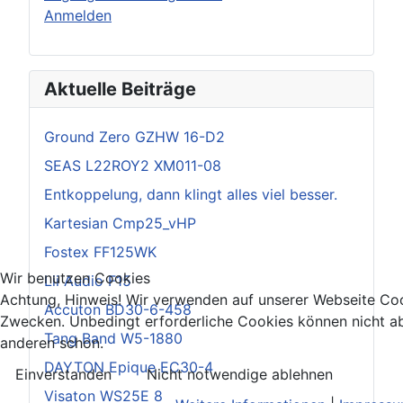
Anmelden
Aktuelle Beiträge
Ground Zero GZHW 16-D2
SEAS L22ROY2 XM011-08
Entkoppelung, dann klingt alles viel besser.
Kartesian Cmp25_vHP
Fostex FF125WK
Wir benutzen Cookies
Lii Audio F15
Achtung, Hinweis! Wir verwenden auf unserer Webseite Coo
Accuton BD30-6-458
Zwecken. Unbedingt erforderliche Cookies können nicht ab
Tang Band W5-1880
anderen schon.
DAYTON Epique EC30-4
Einverstanden
Nicht notwendige ablehnen
Visaton WS25E 8