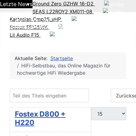
Ground Zero GZHW 16-D2
Letzte News
SEAS L22ROY2 XM011-08
Kartesian Cmp25_vHP
HiFi-Selbstbau - Das DIY O
Fostex FF125WK
Lii Audio F15
Aktuelle Seite:
Startseite
HiFi-Selbstbau, das Online Magazin für
hochwertige HiFi Wiedergabe
Teil des Titels eingeben
Filter
Zurücks
Anzeige #
Fostex D800 +
H220