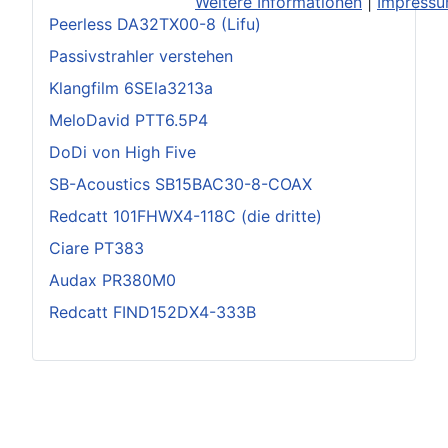
Weitere Informationen
|
Impress
Peerless DA32TX00-8 (Lifu)
Passivstrahler verstehen
Klangfilm 6SEla3213a
MeloDavid PTT6.5P4
DoDi von High Five
SB-Acoustics SB15BAC30-8-COAX
Redcatt 101FHWX4-118C (die dritte)
Ciare PT383
Audax PR380M0
Redcatt FIND152DX4-333B