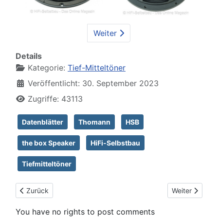
Weiter
Details
Kategorie:
Tief-Mitteltöner
Veröffentlicht: 30. September 2023
Zugriffe: 43113
Datenblätter
Thomann
HSB
the box Speaker
HiFi-Selbstbau
Tiefmitteltöner
Vorheriger Beitrag: Dayton DSA135-8
Nächster Beitr
Zurück
Weiter
You have no rights to post comments