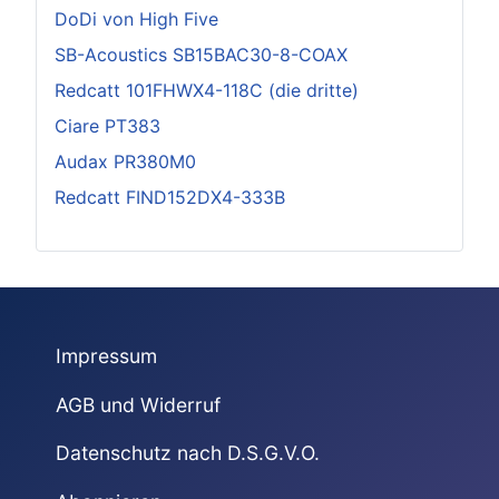
DoDi von High Five
SB-Acoustics SB15BAC30-8-COAX
Redcatt 101FHWX4-118C (die dritte)
Ciare PT383
Audax PR380M0
Redcatt FIND152DX4-333B
Impressum
AGB und Widerruf
Datenschutz nach D.S.G.V.O.