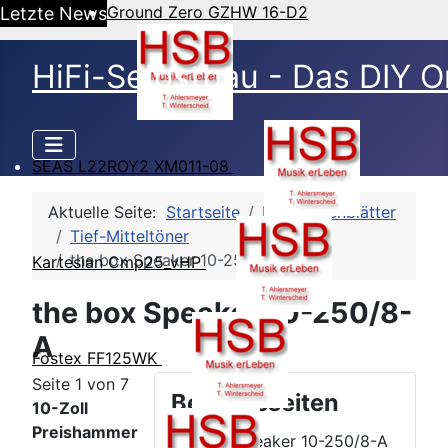
Ground Zero GZHW 16-D2
Letzte News
HiFi-Selbstbau - Das DIY O
SEAS L22ROY2 XM011-08
Aktuelle Seite:
Startseite
HSB-Datenblätter
Tief-Mitteltöner
the box Speaker 10-250/8-A
Kartesian Cmp25_vHP
the box Speaker 10-250/8-
A
Fostex FF125WK
Seite 1 von 7
Beitragsseiten
10-Zoll
Preishammer
the box Speaker 10-250/8-A