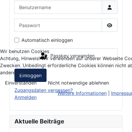
Benutzername
Passwort
Passwort 
Automatisch einloggen
Wir benutzen Cookies
Passkey verwenden
Achtung, Hinweis! Wir verwenden auf unserer Webseite Coo
Zwecken. Unbedingt erforderliche Cookies können nicht ab
anderen schon.
Einloggen
Einverstanden
Nicht notwendige ablehnen
Zugangsdaten vergessen?
Weitere Informationen
|
Impress
Anmelden
Aktuelle Beiträge