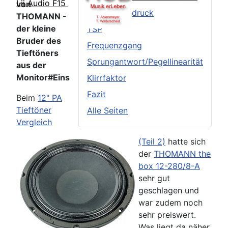
Lii Audio F15
von
Äußerer Eindruck
THOMANN -
der kleine
TSP
Bruder des
Frequenzgang
Tieftöners
Sprungantwort/Pegellinearität
aus der
Monitor#Eins
Klirrfaktor
Fazit
Beim
12" PA
Tieftöner
Alle Seiten
Vergleich
(Teil 2)
hatte sich
der
THOMANN the
box 12-280/8-A
sehr gut
geschlagen und
war zudem noch
sehr preiswert.
Was liegt da näher