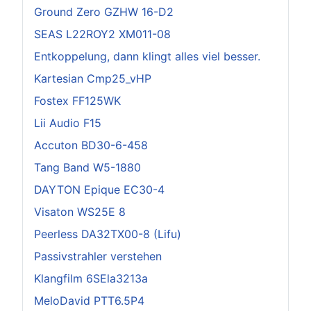
Ground Zero GZHW 16-D2
SEAS L22ROY2 XM011-08
Entkoppelung, dann klingt alles viel besser.
Kartesian Cmp25_vHP
Fostex FF125WK
Lii Audio F15
Accuton BD30-6-458
Tang Band W5-1880
DAYTON Epique EC30-4
Visaton WS25E 8
Peerless DA32TX00-8 (Lifu)
Passivstrahler verstehen
Klangfilm 6SEla3213a
MeloDavid PTT6.5P4