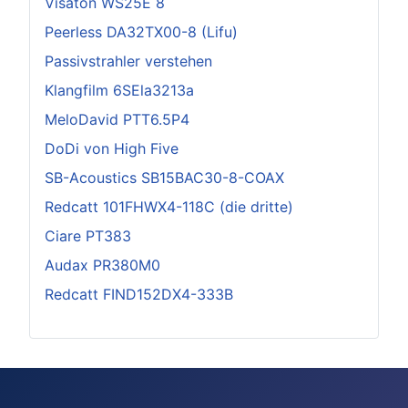
Visaton WS25E 8
Peerless DA32TX00-8 (Lifu)
Passivstrahler verstehen
Klangfilm 6SEla3213a
MeloDavid PTT6.5P4
DoDi von High Five
SB-Acoustics SB15BAC30-8-COAX
Redcatt 101FHWX4-118C (die dritte)
Ciare PT383
Audax PR380M0
Redcatt FIND152DX4-333B