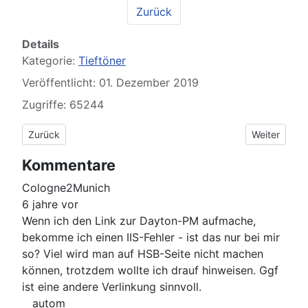
Zurück
Details
Kategorie:
Tieftöner
Veröffentlicht: 01. Dezember 2019
Zugriffe: 65244
Vorheriger Beitrag: Monacor SPH-390TC
Nächster Be
Zurück
Weiter
Kommentare
Cologne2Munich
6 jahre vor
Wenn ich den Link zur Dayton-PM aufmache,
bekomme ich einen IIS-Fehler - ist das nur bei mir
so? Viel wird man auf HSB-Seite nicht machen
können, trotzdem wollte ich drauf hinweisen. Ggf
ist eine andere Verlinkung sinnvoll.
autom