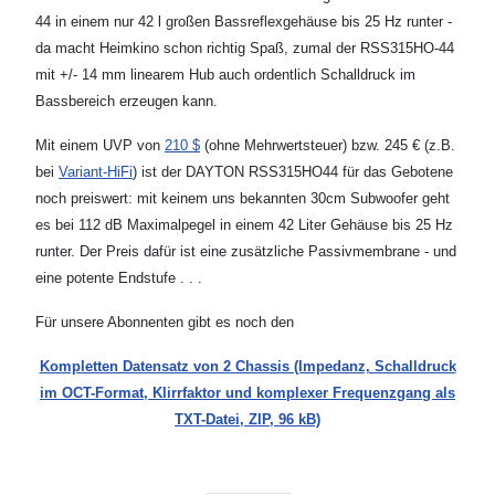
44 in einem nur 42 l großen Bassreflexgehäuse bis 25 Hz runter -
da macht Heimkino schon richtig Spaß, zumal der RSS315HO-44
mit +/- 14 mm linearem Hub auch ordentlich Schalldruck im
Bassbereich erzeugen kann.
Mit einem UVP von
210 $
(ohne Mehrwertsteuer) bzw. 245 € (z.B.
bei
Variant-HiFi
) ist der DAYTON RSS315HO44 für das Gebotene
noch preiswert: mit keinem uns bekannten 30cm Subwoofer geht
es bei 112 dB Maximalpegel in einem 42 Liter Gehäuse bis 25 Hz
runter. Der Preis dafür ist eine zusätzliche Passivmembrane - und
eine potente Endstufe . . .
Für unsere Abonnenten gibt es noch den
Kompletten Datensatz von 2 Chassis (Impedanz, Schalldruck
im OCT-Format, Klirrfaktor und komplexer Frequenzgang als
TXT-Datei, ZIP, 96 kB)