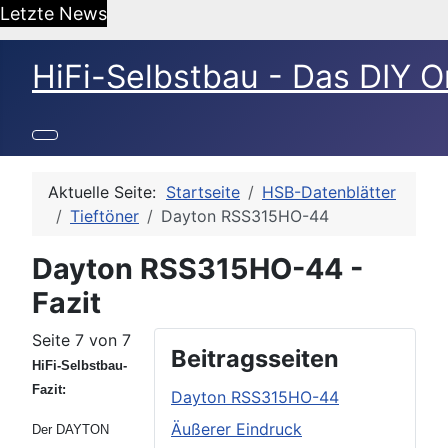
Letzte News
HiFi-Selbstbau - Das DIY O
Aktuelle Seite:
Startseite
HSB-Datenblätter
Tieftöner
Dayton RSS315HO-44
Dayton RSS315HO-44 -
Fazit
Seite 7 von 7
Beitragsseiten
HiFi-Selbstbau-
Fazit:
Dayton RSS315HO-44
Äußerer Eindruck
Der DAYTON