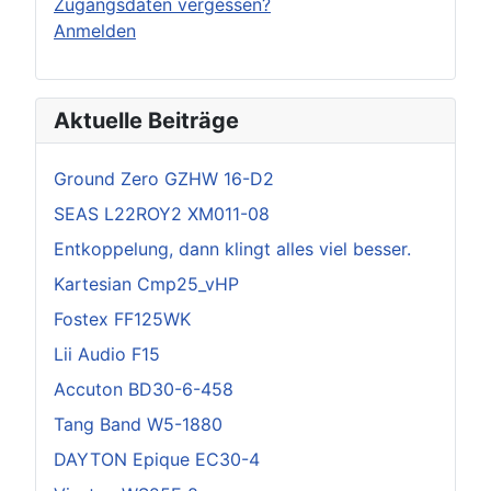
Zugangsdaten vergessen?
Anmelden
Aktuelle Beiträge
Ground Zero GZHW 16-D2
SEAS L22ROY2 XM011-08
Entkoppelung, dann klingt alles viel besser.
Kartesian Cmp25_vHP
Fostex FF125WK
Lii Audio F15
Accuton BD30-6-458
Tang Band W5-1880
DAYTON Epique EC30-4