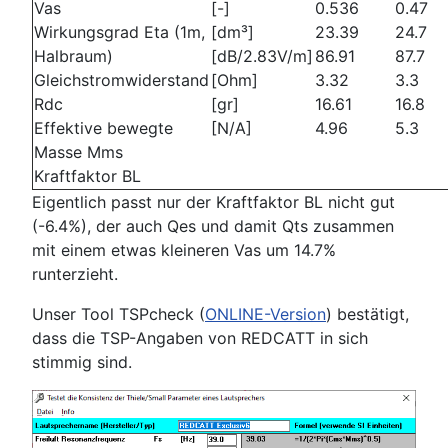
Vas
[-]
0.536
0.47
Wirkungsgrad Eta (1m,
[dm³]
23.39
24.7
Halbraum)
[dB/2.83V/m]
86.91
87.7
Gleichstromwiderstand
[Ohm]
3.32
3.3
Rdc
[gr]
16.61
16.8
Effektive bewegte
[N/A]
4.96
5.3
Masse Mms
Kraftfaktor BL
Eigentlich passt nur der Kraftfaktor BL nicht gut
(-6.4%), der auch Qes und damit Qts zusammen
mit einem etwas kleineren Vas um 14.7%
runterzieht.
Unser Tool TSPcheck (
ONLINE-Version
) bestätigt,
dass die TSP-Angaben von REDCATT in sich
stimmig sind.