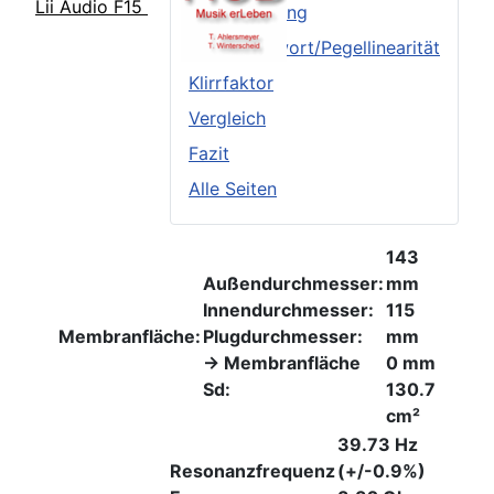
Lii Audio F15
Frequenzgang
Sprungantwort/Pegellinearität
Klirrfaktor
Vergleich
Fazit
Alle Seiten
143
Außendurchmesser:
mm
Innendurchmesser:
115
Membranfläche:
Plugdurchmesser:
mm
-> Membranfläche
0 mm
Sd:
130.7
cm²
39.73 Hz
Resonanzfrequenz
(+/-0.9%)