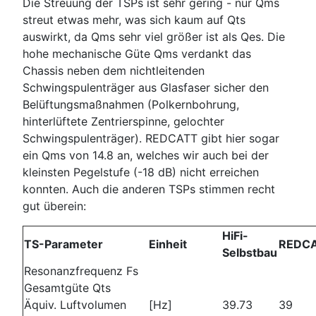
Die Streuung der TSPs ist sehr gering - nur Qms
streut etwas mehr, was sich kaum auf Qts
auswirkt, da Qms sehr viel größer ist als Qes. Die
hohe mechanische Güte Qms verdankt das
Chassis neben dem nichtleitenden
Schwingspulenträger aus Glasfaser sicher den
Belüftungsmaßnahmen (Polkernbohrung,
hinterlüftete Zentrierspinne, gelochter
Schwingspulenträger). REDCATT gibt hier sogar
ein Qms von 14.8 an, welches wir auch bei der
kleinsten Pegelstufe (-18 dB) nicht erreichen
konnten. Auch die anderen TSPs stimmen recht
gut überein:
HiFi-
TS-Parameter
Einheit
REDC
Selbstbau
Resonanzfrequenz Fs
Gesamtgüte Qts
Äquiv. Luftvolumen
[Hz]
39.73
39