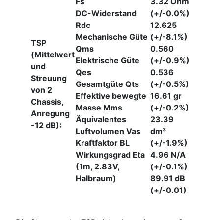
Fs
3.32 Ohm
DC-Widerstand
(+/-0.0%)
Rdc
12.625
Mechanische Güte
(+/-8.1%)
TSP
Qms
0.560
(Mittelwert
Elektrische Güte
(+/-0.9%)
und
Qes
0.536
Streuung
Gesamtgüte Qts
(+/-0.5%)
von 2
Effektive bewegte
16.61 gr
Chassis,
Masse Mms
(+/-0.2%)
Anregung
Äquivalentes
23.39
-12 dB):
Luftvolumen Vas
dm³
Kraftfaktor BL
(+/-1.9%)
Wirkungsgrad Eta
4.96 N/A
(1m, 2.83V,
(+/-0.1%)
Halbraum)
89.91 dB
(+/-0.01)