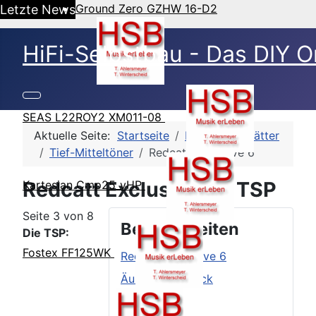
Ground Zero GZHW 16-D2
Letzte News
HiFi-Selbstbau - Das DIY O
SEAS L22ROY2 XM011-08
Aktuelle Seite:
Startseite
HSB-Datenblätter
Tief-Mitteltöner
Redcatt Exclusive 6
Redcatt Exclusive 6 - TSP
Kartesian Cmp25_vHP
Seite 3 von 8
Beitragsseiten
Die TSP:
Fostex FF125WK
Redcatt Exclusive 6
Äußerer Eindruck
TSP