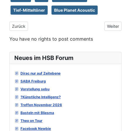
Tief-Mitteltöner
Blue Planet Acoustic
Vorheriger Beitrag: the box Speaker 10-250/8-A
Nächster Bei
Zurück
Weiter
You have no rights to post comments
Neues im HSB Forum
Dirac nur auf Zeitebene
SABA Freiburg
Vorstellung sebu
?Künstliche Intelligenz?
Treffen November 2026
Basteln mit Bliesma
Theo on Tour
Facebook Newbie