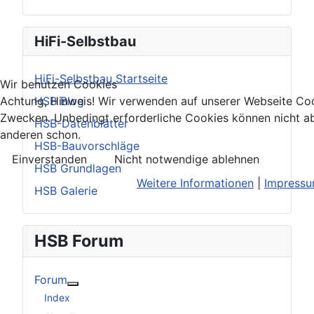
HiFi-Selbstbau
HiFi-Selbstbau Startseite
Wir benutzen Cookies
HSB Blog
Achtung, Hinweis! Wir verwenden auf unserer Webseite Coo
Zwecken. Unbedingt erforderliche Cookies können nicht ab
HSB-Datenblätter
anderen schon.
HSB-Bauvorschläge
Einverstanden
Nicht notwendige ablehnen
HSB Grundlagen
Weitere Informationen
|
Impress
HSB Galerie
HSB Forum
Forum
Weitere Informationen: Forum
Index