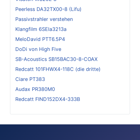
Peerless DA32TX00-8 (Lifu)
Passivstrahler verstehen
Klangfilm 6SEla3213a
MeloDavid PTT6.5P4
DoDi von High Five
SB-Acoustics SB15BAC30-8-COAX
Redcatt 101FHWX4-118C (die dritte)
Ciare PT383
Audax PR380M0
Redcatt FIND152DX4-333B