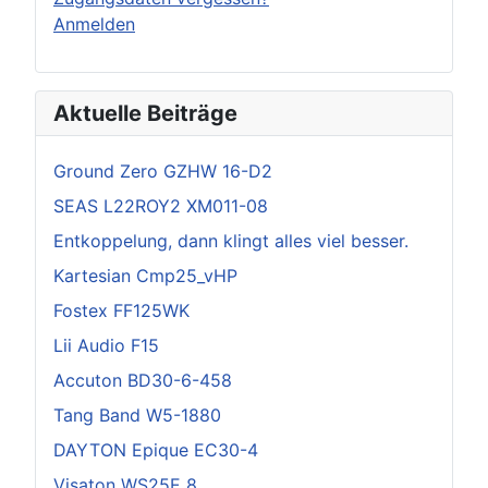
Anmelden
Aktuelle Beiträge
Ground Zero GZHW 16-D2
SEAS L22ROY2 XM011-08
Entkoppelung, dann klingt alles viel besser.
Kartesian Cmp25_vHP
Fostex FF125WK
Lii Audio F15
Accuton BD30-6-458
Tang Band W5-1880
DAYTON Epique EC30-4
Visaton WS25E 8