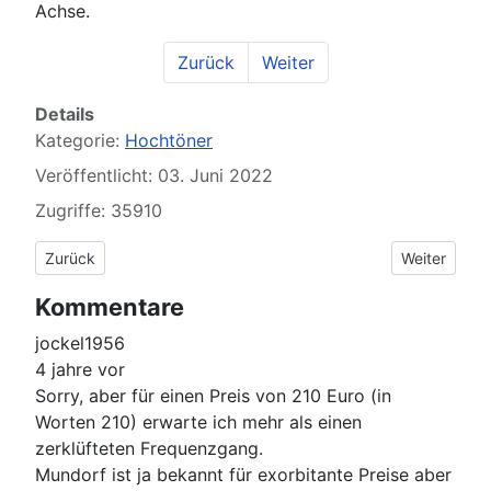
Achse.
Zurück
Weiter
Details
Kategorie:
Hochtöner
Veröffentlicht: 03. Juni 2022
Zugriffe: 35910
Vorheriger Beitrag: Redcatt 140FCDX4 und Lavoce HD1004
Nächster Be
Zurück
Weiter
Kommentare
jockel1956
4 jahre vor
Sorry, aber für einen Preis von 210 Euro (in
Worten 210) erwarte ich mehr als einen
zerklüfteten Frequenzgang.
Mundorf ist ja bekannt für exorbitante Preise aber