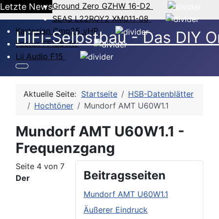
Ground Zero GZHW 16-D2
Letzte News
SEAS L22ROY2 XM011-08
Kartesian Cmp25_vHP
HiFi-Selbstbau - Das DIY O
Fostex FF125WK
Lii Audio F15
Aktuelle Seite:
Startseite
HSB-Datenblätter
Hochtöner
Mundorf AMT U60W1.1
Mundorf AMT U60W1.1 -
Frequenzgang
Seite 4 von 7
Beitragsseiten
Der
Mundorf AMT U60W1.1
Äußerer Eindruck