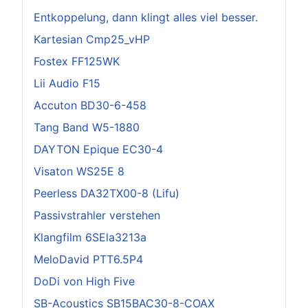
Entkoppelung, dann klingt alles viel besser.
Kartesian Cmp25_vHP
Fostex FF125WK
Lii Audio F15
Accuton BD30-6-458
Tang Band W5-1880
DAYTON Epique EC30-4
Visaton WS25E 8
Peerless DA32TX00-8 (Lifu)
Passivstrahler verstehen
Klangfilm 6SEla3213a
MeloDavid PTT6.5P4
DoDi von High Five
SB-Acoustics SB15BAC30-8-COAX