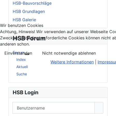
HSB-Bauvorschläge
HSB Grundlagen
HSB Galerie
Wir benutzen Cookies
Achtung, Hinweis! Wir verwenden auf unserer Webseite Coo
HSB Forum
Zwecken. Unbedingt erforderliche Cookies können nicht ab
anderen schon.
Forum
Einverstanden
Nicht notwendige ablehnen
Weitere Informationen: Forum
Index
Weitere Informationen
|
Impress
Aktuell
Suche
HSB Login
Benutzername