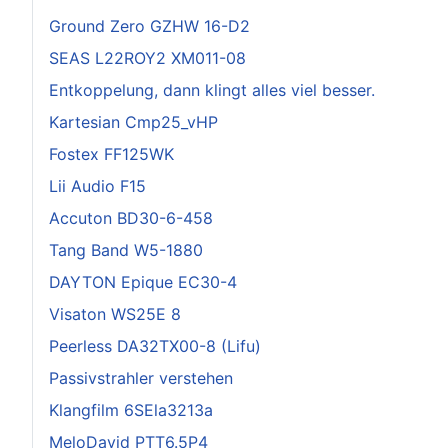
Ground Zero GZHW 16-D2
SEAS L22ROY2 XM011-08
Entkoppelung, dann klingt alles viel besser.
Kartesian Cmp25_vHP
Fostex FF125WK
Lii Audio F15
Accuton BD30-6-458
Tang Band W5-1880
DAYTON Epique EC30-4
Visaton WS25E 8
Peerless DA32TX00-8 (Lifu)
Passivstrahler verstehen
Klangfilm 6SEla3213a
MeloDavid PTT6.5P4