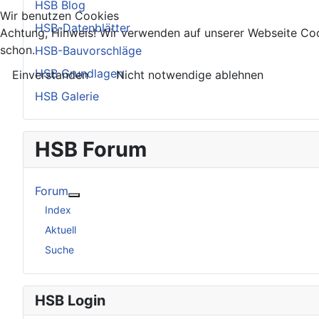
HSB Blog
Wir benutzen Cookies
HSB-Datenblätter
Achtung, Hinweis! Wir verwenden auf unserer Webseite Coo
schon.
HSB-Bauvorschläge
HSB Grundlagen
Einverstanden
Nicht notwendige ablehnen
HSB Galerie
HSB Forum
Forum
Weitere Informationen: Forum
Index
Aktuell
Suche
HSB Login