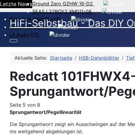
Ground Zero GZHW 16-D2
Letzte News
SEAS L22ROY2 XM011-08
Kartesian Cmp25_vHP
HiFi-Selbstbau - Das DIY O
Fostex FF125WK
Lii Audio F15
Aktuelle Seite:
Startseite
HSB-Datenblätter
Tie
Redcatt 101FHWX4-11
Sprungantwort/Pegel
Seite 5 von 8
Sprungantwort/Pegellinearität
Die Sprungantwort zeigt ein Ausschwingen auf der Me
ms weitgehend abgeklungen ist.