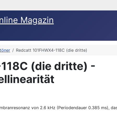
nline Magazin
ftöner
Redcatt 101FHWX4-118C (die dritte)
8C (die dritte) -
linearität
mbranresonanz von 2.6 kHz (Periodendauer 0.385 ms), das