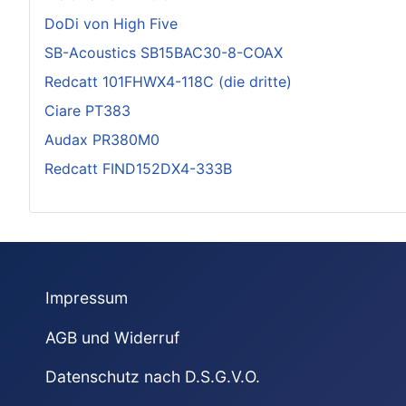
DoDi von High Five
SB-Acoustics SB15BAC30-8-COAX
Redcatt 101FHWX4-118C (die dritte)
Ciare PT383
Audax PR380M0
Redcatt FIND152DX4-333B
Impressum
AGB und Widerruf
Datenschutz nach D.S.G.V.O.