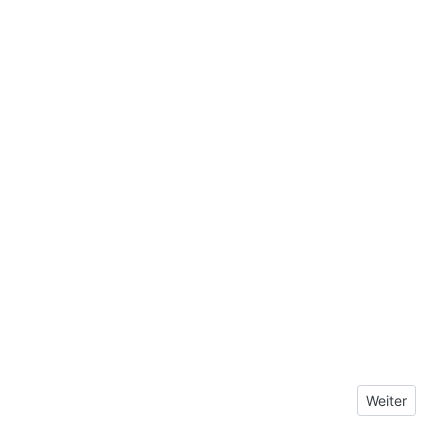
Nächster Be
Weiter