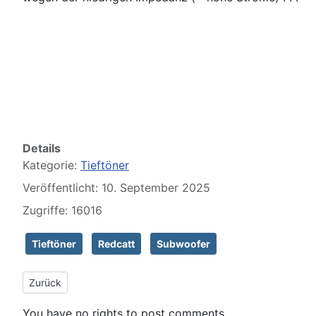
Details
Kategorie:
Tieftöner
Veröffentlicht: 10. September 2025
Zugriffe: 16016
Tieftöner
Redcatt
Subwoofer
Vorheriger Beitrag: Visaton WS25E 8
Zurück
You have no rights to post comments