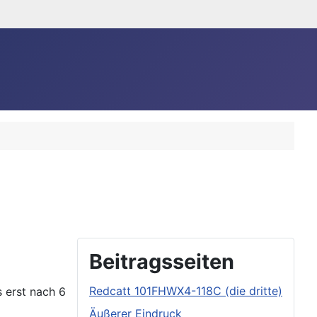
Beitragsseiten
Redcatt 101FHWX4-118C (die dritte)
 erst nach 6
Äußerer Eindruck