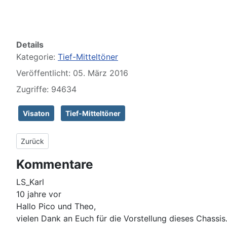
Details
Kategorie:
Tief-Mitteltöner
Veröffentlicht: 05. März 2016
Zugriffe: 94634
Visaton
Tief-Mitteltöner
Vorheriger Beitrag: Omnes Audio MW 5.0 Alu
Zurück
Kommentare
LS_Karl
10 jahre vor
Hallo Pico und Theo,
vielen Dank an Euch für die Vorstellung dieses Chassi