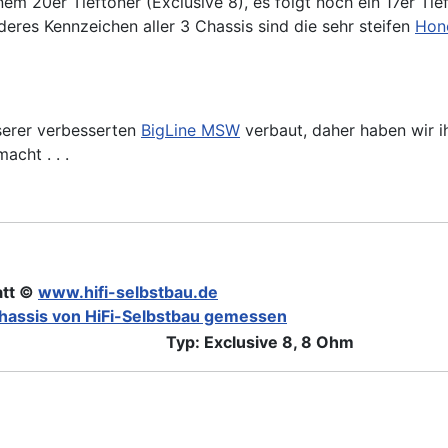
nem 20er Tieftöner (Exclusive 8), es folgt noch ein 17er Tie
deres Kennzeichen aller 3 Chassis sind die sehr steifen
Hon
erer verbesserten
BigLine MSW
verbaut, daher haben wir i
acht . . .
att ©
www.hifi-selbstbau.de
hassis von HiFi-Selbstbau gemessen
Typ: Exclusive 8, 8 Ohm