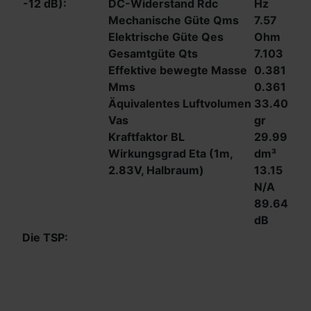
-12 dB):
DC-Widerstand Rdc
Hz
Mechanische Güte Qms
7.57
Elektrische Güte Qes
Ohm
Gesamtgüte Qts
7.103
Effektive bewegte Masse
0.381
Mms
0.361
Äquivalentes Luftvolumen
33.40
Vas
gr
Kraftfaktor BL
29.99
Wirkungsgrad Eta (1m,
dm³
2.83V, Halbraum)
13.15
N/A
89.64
dB
Die TSP: