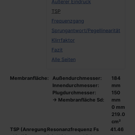
Äußerer Eindruck
TSP
Frequenzgang
Sprungantwort/Pegellinearität
Klirrfaktor
Fazit
Alle Seiten
Membranfläche:
Außendurchmesser:
184
Innendurchmesser:
mm
Plugdurchmesser:
150
-> Membranfläche Sd:
mm
0 mm
219.0
cm²
TSP (Anregung
Resonanzfrequenz Fs
41.46