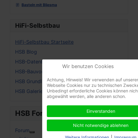
Basteln mit Bliesma
HiFi-Selbstbau
HiFi-Selbstbau Startseite
HSB Blog
HSB-Datenblätter
Wir benutzen Cookies
HSB-Bauvorschläge
Achtung, Hinweis! Wir verwenden auf unsere
HSB Grundlagen
Webseite Cookies nur zu technischen Zweck
HSB Galerie
Unbedingt erforderliche Cookies können nich
abgewählt werden, alle anderen schon.
Einverstanden
HSB Forum
Nicht notwendige ablehnen
Forum
Weitere Informationen: Forum
Weitere Informationen
|
Impressum