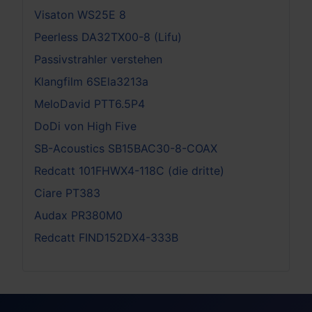
Visaton WS25E 8
Peerless DA32TX00-8 (Lifu)
Passivstrahler verstehen
Klangfilm 6SEla3213a
MeloDavid PTT6.5P4
DoDi von High Five
SB-Acoustics SB15BAC30-8-COAX
Redcatt 101FHWX4-118C (die dritte)
Ciare PT383
Audax PR380M0
Redcatt FIND152DX4-333B