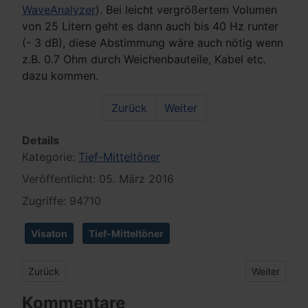
WaveAnalyzer
). Bei leicht vergrößertem Volumen
von 25 Litern geht es dann auch bis 40 Hz runter
(- 3 dB), diese Abstimmung wäre auch nötig wenn
z.B. 0.7 Ohm durch Weichenbauteile, Kabel etc.
dazu kommen.
Zurück
Weiter
Details
Kategorie:
Tief-Mitteltöner
Veröffentlicht: 05. März 2016
Zugriffe: 94710
Visaton
Tief-Mitteltöner
Vorheriger Beitrag: Omnes Audio MW 5.0 Alu
Nächster Be
Zurück
Weiter
Kommentare