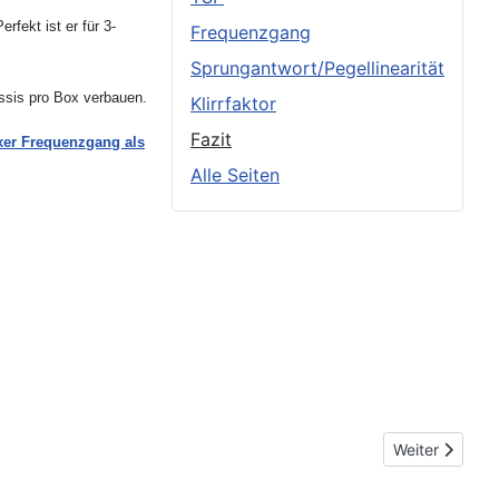
fekt ist er für 3-
Frequenzgang
Sprungantwort/Pegellinearität
sis pro Box verbauen.
Klirrfaktor
Fazit
xer Frequenzgang als
Alle Seiten
Nächster Beit
Weiter