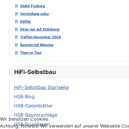
SABA Freiburg
Vorstellung sebu
Edifier
Dirac nur auf Zeitebene
Treffen November 2026
Basteln mit Bliesma
Theo on Tour
HiFi-Selbstbau
HiFi-Selbstbau Startseite
HSB Blog
HSB-Datenblätter
HSB-Bauvorschläge
Wir benutzen Cookies
HSB Grundlagen
Achtung, Hinweis! Wir verwenden auf unserer Webseite Coo