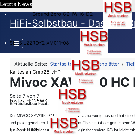
Letzte News
Ground Zero GZHW 16-D2
HiFi-Selbstbau - Das DIY O
SEAS L22ROY2 XM011-08
Aktuelle Seite:
Startseite
HSB-Datenblätter
Tief
Kartesian Cmp25_vHP
Mivoc XAW 180 HC B
Seite 7 von 7
Fostex FF125WK
HiFi-Selbstbau-Fazit:
Der MIVOC XAW180HC-Black sieht von vorne wertig aus und hat eine ho
und praxisgerechten TSPs. Für ein 17cm-Chassis ist der gemessene Wirk
Lii Audio F15
gut (ohne Hubentlastung). Der Klirrfaktor (insbesondere K3) ist leicht e