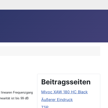
Beitragsseiten
Mivoc XAW 180 HC Black
d linearen Frequenzgang
arität ist bis 99 dB
Äußerer Eindruck
TSP