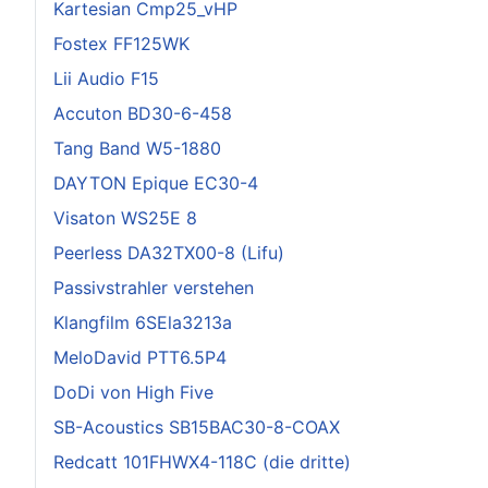
Kartesian Cmp25_vHP
Fostex FF125WK
Lii Audio F15
Accuton BD30-6-458
Tang Band W5-1880
DAYTON Epique EC30-4
Visaton WS25E 8
Peerless DA32TX00-8 (Lifu)
Passivstrahler verstehen
Klangfilm 6SEla3213a
MeloDavid PTT6.5P4
DoDi von High Five
SB-Acoustics SB15BAC30-8-COAX
Redcatt 101FHWX4-118C (die dritte)