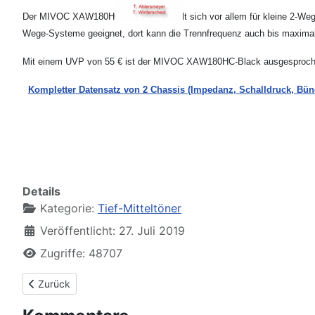
Der MIVOC XAW180HC-Black empfiehlt sich vor allem für kleine 2-Wege-S
Wege-Systeme geeignet, dort kann die Trennfrequenz auch bis maximal
Mit einem UVP von 55 € ist der MIVOC XAW180HC-Black ausgesprochen
Kompletter Datensatz von 2 Chassis (Impedanz, Schalldruck, Bün
Details
Kategorie:
Tief-Mitteltöner
Veröffentlicht: 27. Juli 2019
Zugriffe: 48707
Vorheriger Beitrag: Omnes Audio MW 8.0 ALU
Zurück