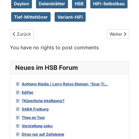
Dayton
Datenblätter
HSB
HiFi-Selbstbau
Tief-Mitteltöner
Variant-HiFi
Vorheriger Beitrag: Redcatt 101NPMX-8
Nächster Beit
Zurück
Weiter
You have no rights to post comments
Neues im HSB Forum
Anthony Kiedis / Larry Ratso Sloman: "Scar Ti...
Edifier
?Künstliche Intelligenz?
SABA Freiburg
Theo on Tour
Vorstellung sebu
Dirac nur auf Zeitebene