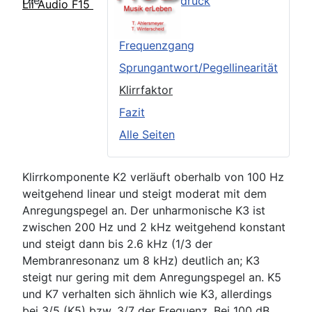
Die
Äußerer Eindruck
Lii Audio F15
TSP
Frequenzgang
Sprungantwort/Pegellinearität
Klirrfaktor
Fazit
Alle Seiten
Klirrkomponente K2 verläuft oberhalb von 100 Hz
weitgehend linear und steigt moderat mit dem
Anregungspegel an. Der unharmonische K3 ist
zwischen 200 Hz und 2 kHz weitgehend konstant
und steigt dann bis 2.6 kHz (1/3 der
Membranresonanz um 8 kHz) deutlich an; K3
steigt nur gering mit dem Anregungspegel an. K5
und K7 verhalten sich ähnlich wie K3, allerdings
bei 3/5 (K5) bzw. 3/7 der Frequenz. Bei 100 dB