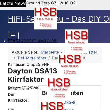
Ground Zero GZHW 16-D2
Letzte News
HiFi-Selbstbau - Das DIY O
SEAS L22ROY2 XM011-08
Aktuelle Seite:
Startseite
HSB-Datenblätter
Tief-Mitteltöner
Dayton DSA135-8
Kartesian Cmp25_vHP
Dayton DSA135-8 -
Klirrfaktor
Fostex FF125WK
Seite 6 von 7
Beitragsseiten
Der
Klirrfaktor:
Dayton DSA135-8