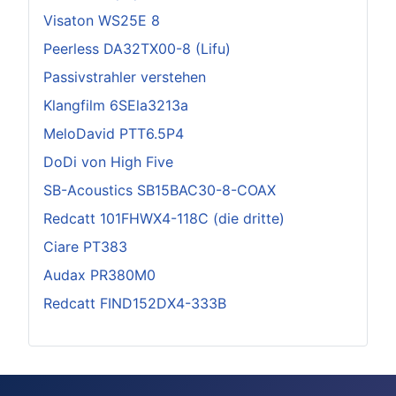
Visaton WS25E 8
Peerless DA32TX00-8 (Lifu)
Passivstrahler verstehen
Klangfilm 6SEla3213a
MeloDavid PTT6.5P4
DoDi von High Five
SB-Acoustics SB15BAC30-8-COAX
Redcatt 101FHWX4-118C (die dritte)
Ciare PT383
Audax PR380M0
Redcatt FIND152DX4-333B