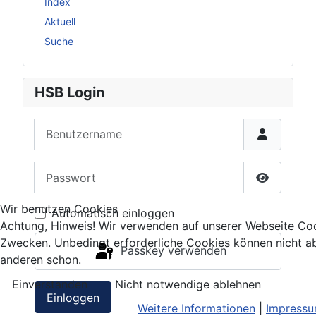
Index
Aktuell
Suche
HSB Login
Benutzername
Passwort
Passwort 
Wir benutzen Cookies
Automatisch einloggen
Achtung, Hinweis! Wir verwenden auf unserer Webseite Coo
Zwecken. Unbedingt erforderliche Cookies können nicht ab
Passkey verwenden
anderen schon.
Einverstanden
Nicht notwendige ablehnen
Einloggen
Weitere Informationen
|
Impress