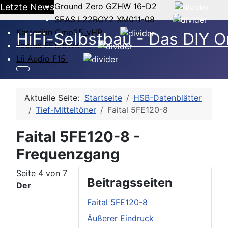
Ground Zero GZHW 16-D2
Letzte News
SEAS L22ROY2 XM011-08
Kartesian Cmp25_vHP
HiFi-Selbstbau - Das DIY O
Fostex FF125WK
Lii Audio F15
Aktuelle Seite:
Startseite
HSB-Datenblätter
Tief-Mitteltöner
Faital 5FE120-8
Faital 5FE120-8 -
Frequenzgang
Seite 4 von 7
Beitragsseiten
Der
Faital 5FE120-8
Äußerer Eindruck