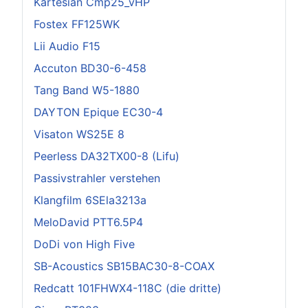
Kartesian Cmp25_vHP
Fostex FF125WK
Lii Audio F15
Accuton BD30-6-458
Tang Band W5-1880
DAYTON Epique EC30-4
Visaton WS25E 8
Peerless DA32TX00-8 (Lifu)
Passivstrahler verstehen
Klangfilm 6SEla3213a
MeloDavid PTT6.5P4
DoDi von High Five
SB-Acoustics SB15BAC30-8-COAX
Redcatt 101FHWX4-118C (die dritte)