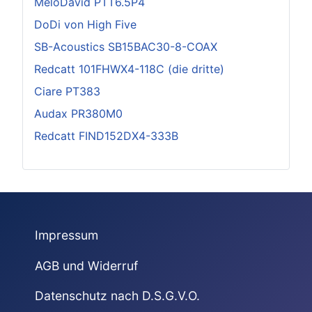
MeloDavid PTT6.5P4
DoDi von High Five
SB-Acoustics SB15BAC30-8-COAX
Redcatt 101FHWX4-118C (die dritte)
Ciare PT383
Audax PR380M0
Redcatt FIND152DX4-333B
Impressum
AGB und Widerruf
Datenschutz nach D.S.G.V.O.