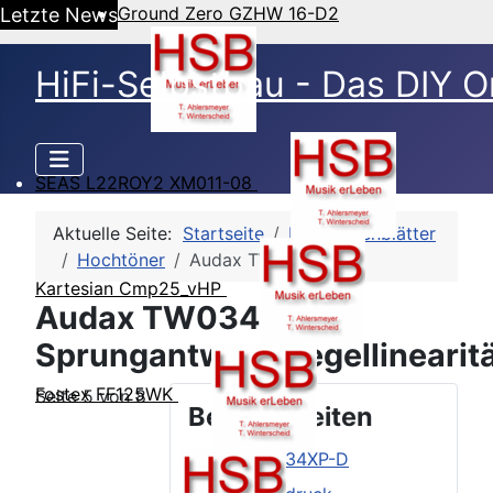
Ground Zero GZHW 16-D2
Letzte News
HiFi-Selbstbau - Das DIY O
SEAS L22ROY2 XM011-08
Aktuelle Seite:
Startseite
HSB-Datenblätter
Hochtöner
Audax TW034XP-D
Kartesian Cmp25_vHP
Audax TW034XP-D -
Sprungantwort/Pegellinearit
Fostex FF125WK
Seite 5 von 8
Beitragsseiten
Audax TW034XP-D