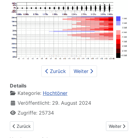
Zurück
Weiter
Details
Kategorie:
Hochtöner
Veröffentlicht: 29. August 2024
Zugriffe: 25734
Vorheriger Beitrag: Visaton G25NDWG
Nächster Bei
Zurück
Weiter