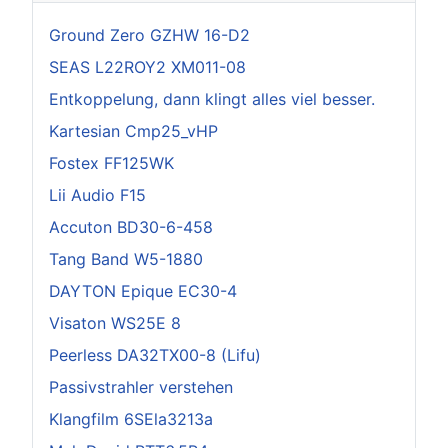
Ground Zero GZHW 16-D2
SEAS L22ROY2 XM011-08
Entkoppelung, dann klingt alles viel besser.
Kartesian Cmp25_vHP
Fostex FF125WK
Lii Audio F15
Accuton BD30-6-458
Tang Band W5-1880
DAYTON Epique EC30-4
Visaton WS25E 8
Peerless DA32TX00-8 (Lifu)
Passivstrahler verstehen
Klangfilm 6SEla3213a