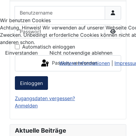
Benutzername
Wir benutzen Cookies
Achtung, Hinweis! Wir verwenden auf unserer Webseite Coo
Passwort
Zwecken. Unbedingt erforderliche Cookies können nicht ab
Passwort 
anderen schon.
Automatisch einloggen
Einverstanden
Nicht notwendige ablehnen
Passkey verwenden
Weitere Informationen
|
Impress
Einloggen
Zugangsdaten vergessen?
Anmelden
Aktuelle Beiträge