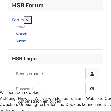
HSB Forum
Weitere Informationen: Forum
Forum
Index
Aktuell
Suche
HSB Login
Benutzername
Passwort
Wir benutzen Cookies
Passwort 
Achtung, Hinweis! Wir verwenden auf unserer Webseite Coo
Automatisch einloggen
Zwecken. Unbedingt erforderliche Cookies können nicht ab
anderen schon.