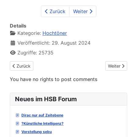
Zurück
Weiter
Details
Kategorie:
Hochtöner
Veröffentlicht: 29. August 2024
Zugriffe: 25735
Vorheriger Beitrag: Visaton G25NDWG
Nächster Bei
Zurück
Weiter
You have no rights to post comments
Neues im HSB Forum
Dirac nur auf Zeitebene
?Künstliche Intelligenz?
Vorstellung sebu