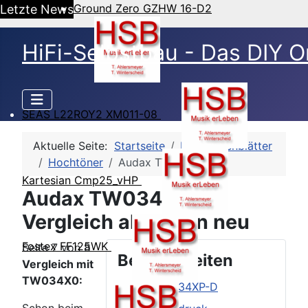
Ground Zero GZHW 16-D2
Letzte News
HiFi-Selbstbau - Das DIY O
SEAS L22ROY2 XM011-08
Aktuelle Seite:
Startseite
HSB-Datenblätter
Hochtöner
Audax TW034XP-D
Kartesian Cmp25_vHP
Audax TW034XP-D -
Vergleich alt gegen neu
Fostex FF125WK
Seite 7 von 8
Beitragsseiten
Vergleich mit
TW034X0:
Audax TW034XP-D