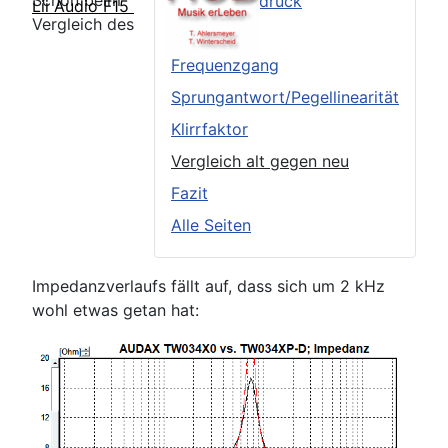
Schon beim
Äußerer Eindruck
Lii Audio F15
Vergleich des
TSP
Frequenzgang
Sprungantwort/Pegellinearität
Klirrfaktor
Vergleich alt gegen neu
Fazit
Alle Seiten
Impedanzverlaufs fällt auf, dass sich um 2 kHz
wohl etwas getan hat: