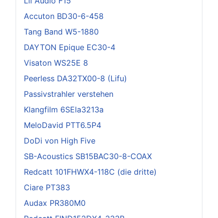
Lii Audio F15
Accuton BD30-6-458
Tang Band W5-1880
DAYTON Epique EC30-4
Visaton WS25E 8
Peerless DA32TX00-8 (Lifu)
Passivstrahler verstehen
Klangfilm 6SEla3213a
MeloDavid PTT6.5P4
DoDi von High Five
SB-Acoustics SB15BAC30-8-COAX
Redcatt 101FHWX4-118C (die dritte)
Ciare PT383
Audax PR380M0