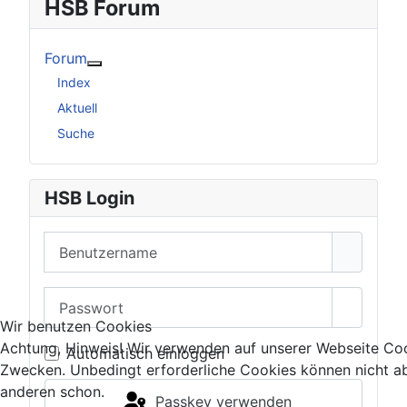
HSB Forum
Forum
Weitere Informationen: Forum
Index
Aktuell
Suche
HSB Login
Benutzername
Passwort
Passwor
Wir benutzen Cookies
Achtung, Hinweis! Wir verwenden auf unserer Webseite Coo
Automatisch einloggen
Zwecken. Unbedingt erforderliche Cookies können nicht ab
anderen schon.
Passkey verwenden