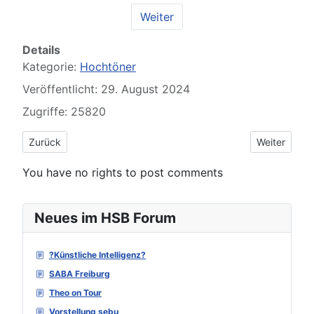
Weiter
Details
Kategorie:
Hochtöner
Veröffentlicht: 29. August 2024
Zugriffe: 25820
Vorheriger Beitrag: Visaton G25NDWG
Nächster Be
Zurück
Weiter
You have no rights to post comments
Neues im HSB Forum
?Künstliche Intelligenz?
SABA Freiburg
Theo on Tour
Vorstellung sebu