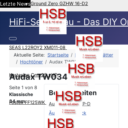
Ground Zero GZHW 16-D2
Letzte News
HiFi-Selbstbau - Das DIY O
SEAS L22ROY2 XM011-08
Aktuelle Seite:
Startseite
HSB-Datenblätter
Hochtöner
Audax TW034XP-D
Audax TW034XP-D
Kartesian Cmp25_vHP
Seite 1 von 8
Beitragsseiten
Klassische
34 mm
Fostex FF125WK
Audax TW034XP-D
Äußerer Eindruck
TSP