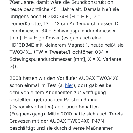
70er Jahre, damit wäre die Grundkonstruktion
heute beachtliche 45+ Jahre alt. Damals hieß sie
übrigens noch HD13D34H (H = HiFi, D =
Dome/Kalotte, 13 = 13 cm Außendurchmesser, D =
Durchmesser, 34 = Schwingspulendurchmesser
[mm], H = High Power (es gab auch eine
HD13D34E mit kleinerem Magnet)), heute heißt sie
TW034X... (TW = Tweeter/Hochtöner, 034 =
Schwingspulendurchmesser [mm], X = X. Variante
;-)).
2008 hatten wir den Vorläufer AUDAX TW034X0
schon einmal im Test (s.
hier
), dort gab es bei
dem von einem Abonnenten zur Verfügung
gestellten, gebrauchten Pärchen Sonne
(Dynamikverhalten) aber auch Schatten
(Frequenzgang). Mitte 2010 hatte sich auch Troels
Gravesen mit der AUDAX TW034X0-P47N
beschäftigt und sie durch diverse Maßnahmen