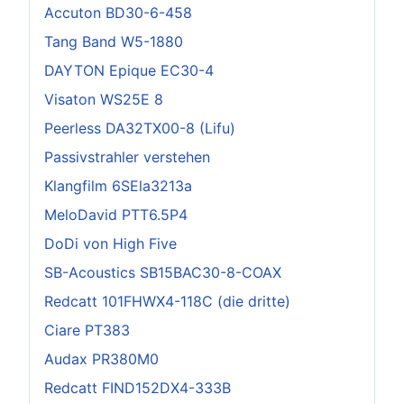
Accuton BD30-6-458
Tang Band W5-1880
DAYTON Epique EC30-4
Visaton WS25E 8
Peerless DA32TX00-8 (Lifu)
Passivstrahler verstehen
Klangfilm 6SEla3213a
MeloDavid PTT6.5P4
DoDi von High Five
SB-Acoustics SB15BAC30-8-COAX
Redcatt 101FHWX4-118C (die dritte)
Ciare PT383
Audax PR380M0
Redcatt FIND152DX4-333B