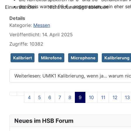
der Preis war mit 99 €‚¬ angemessen, nein eher sehr
Einverstanden
Nicht notwendige ablehnen
Details
Kategorie:
Messen
Veröffentlicht: 14. April 2025
Zugriffe: 10382
Kalibriert
Mikrofone
Microphone
Kalibrierung
Weiterlesen: UMIK1 Kalibrierung, wenn ja... warum nich
4
5
6
7
8
9
10
11
12
13
Neues im HSB Forum