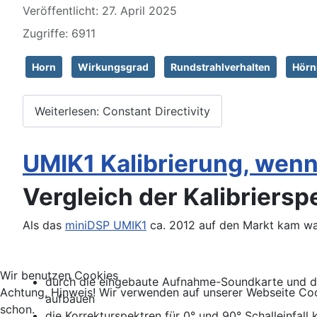
Veröffentlicht: 27. April 2025
Zugriffe: 6911
Horn
Wirkungsgrad
Rundstrahlverhalten
Hörn
Weiterlesen: Constant Directivity
UMIK1 Kalibrierung, wenn 
Vergleich der Kalibriers
Als das
miniDSP UMIK1
ca. 2012 auf den Markt kam war
Wir benutzen Cookies
durch die eingebaute Aufnahme-Soundkarte und d
Achtung, Hinweis! Wir verwenden auf unserer Webseite Coo
aufbauen
schon.
die Korrekturspektren für 0° und 90° Schalleinfa