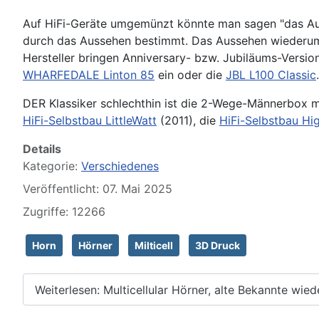
Auf HiFi-Geräte umgemünzt könnte man sagen "das Auge
durch das Aussehen bestimmt. Das Aussehen wiederum 
Hersteller bringen Anniversary- bzw. Jubiläums-Version
WHARFEDALE Linton 85
ein oder die
JBL L100 Classic
.
DER Klassiker schlechthin ist die 2-Wege-Männerbox mi
HiFi-Selbstbau LittleWatt
(2011), die
HiFi-Selbstbau Hi
Details
Kategorie:
Verschiedenes
Veröffentlicht: 07. Mai 2025
Zugriffe: 12266
Horn
Hörner
Milticell
3D Druck
Weiterlesen: Multicellular Hörner, alte Bekannte wie