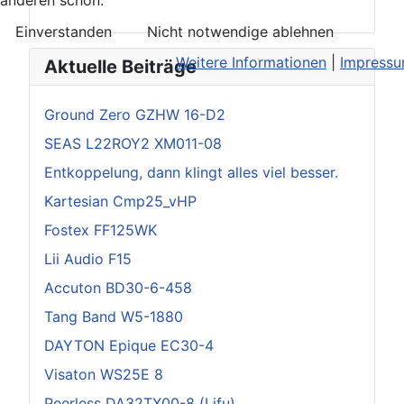
Einverstanden
Nicht notwendige ablehnen
Weitere Informationen
|
Impress
Aktuelle Beiträge
Ground Zero GZHW 16-D2
SEAS L22ROY2 XM011-08
Entkoppelung, dann klingt alles viel besser.
Kartesian Cmp25_vHP
Fostex FF125WK
Lii Audio F15
Accuton BD30-6-458
Tang Band W5-1880
DAYTON Epique EC30-4
Visaton WS25E 8
Peerless DA32TX00-8 (Lifu)