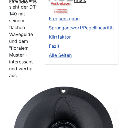
Von vorne
Äußerer Eindruck
Lii Audio F15
sieht der DT-
TSP
140 mit
Frequenzgang
seinem
flachen
Sprungantwort/Pegellinearität
Waveguide
Klirrfaktor
und dem
Fazit
"floralem"
Muster -
Alle Seiten
interessant
und wertig
aus.