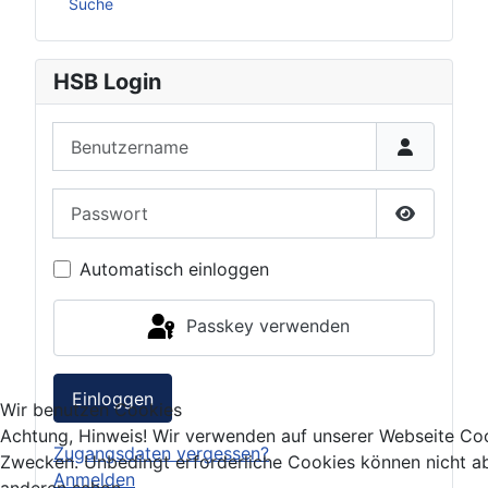
Suche
HSB Login
Benutzername
Passwort
Passwort 
Automatisch einloggen
Passkey verwenden
Einloggen
Wir benutzen Cookies
Achtung, Hinweis! Wir verwenden auf unserer Webseite Coo
Zugangsdaten vergessen?
Zwecken. Unbedingt erforderliche Cookies können nicht ab
Anmelden
anderen schon.