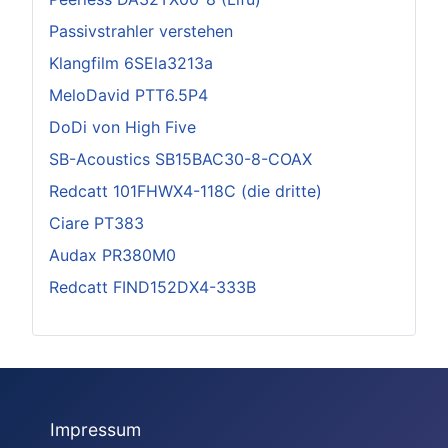
Passivstrahler verstehen
Klangfilm 6SEla3213a
MeloDavid PTT6.5P4
DoDi von High Five
SB-Acoustics SB15BAC30-8-COAX
Redcatt 101FHWX4-118C (die dritte)
Ciare PT383
Audax PR380M0
Redcatt FIND152DX4-333B
Impressum