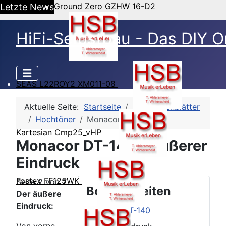
Ground Zero GZHW 16-D2
Letzte News
HiFi-Selbstbau - Das DIY O
SEAS L22ROY2 XM011-08
Aktuelle Seite:
Startseite
HSB-Datenblätter
Hochtöner
Monacor DT-140
Kartesian Cmp25_vHP
Monacor DT-140 - Äußerer
Eindruck
Fostex FF125WK
Seite 2 von 7
Beitragsseiten
Der äußere
Eindruck:
Monacor DT-140