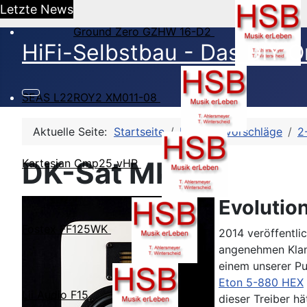
Letzte News
Ground Zero GZHW 16-D2
HiFi-Selbstbau - Das DIY O
SEAS L22ROY2 XM011-08
Aktuelle Seite:
Startseite
HSB-Bauvorschläge
2
DK-Sat MkII
Kartesian Cmp25_vHP
Evolution
Fostex FF125WK
2014 veröffentli
angenehmen Klang
einem unserer Pu
Eton 5-880 HEX
Lii Audio F15
dieser Treiber h