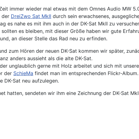
er Zeit immer wieder mal etwas mit dem Omnes Audio MW 5
n der
DreiZwo Sat MkII
durch sein erwachsenes, ausgegliche
lag es nahe es mit ihm auch in der DK-Sat MkII zu versuchen
ollten es bleiben, mit dieser Größe haben wir gute Erfa
und, an dieser Stelle das Rad neu zu erfinden.
und zum Hören der neuen DK-Sat kommen wir später, zunäch
nz anders aussieht als die alte DK-Sat.
r unglaublich gerne mit Holz arbeitet und sich mit unsere
er der
SchieMa
findet man im entsprechenden Flickr-Album.
ie DK-Sat neu aufzulegen.
 hatten, sendeten wir ihm eine Zeichnung der DK-Sat MkII