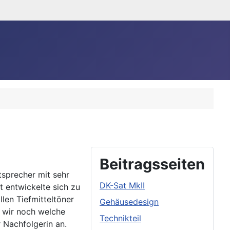
Beitragsseiten
tsprecher mit sehr
DK-Sat MkII
 entwickelte sich zu
len Tiefmitteltöner
Gehäusedesign
 wir noch welche
Technikteil
r Nachfolgerin an.