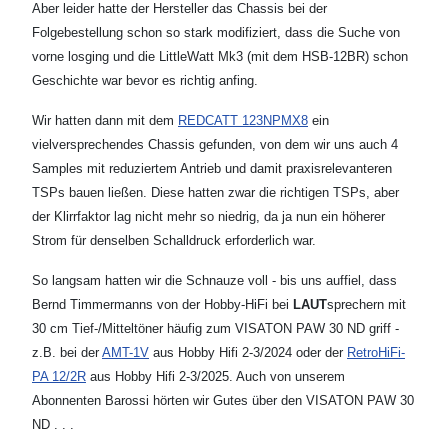
Aber leider hatte der Hersteller das Chassis bei der
Folgebestellung schon so stark modifiziert, dass die Suche von
vorne losging und die LittleWatt Mk3 (mit dem HSB-12BR) schon
Geschichte war bevor es richtig anfing.
Wir hatten dann mit dem
REDCATT 123NPMX8
ein
vielversprechendes Chassis gefunden, von dem wir uns auch 4
Samples mit reduziertem Antrieb und damit praxisrelevanteren
TSPs bauen ließen. Diese hatten zwar die richtigen TSPs, aber
der Klirrfaktor lag nicht mehr so niedrig, da ja nun ein höherer
Strom für denselben Schalldruck erforderlich war.
So langsam hatten wir die Schnauze voll - bis uns auffiel, dass
Bernd Timmermanns von der Hobby-HiFi bei
LAUT
sprechern mit
30 cm Tief-/Mitteltöner häufig zum VISATON PAW 30 ND griff -
z.B. bei der
AMT-1V
aus Hobby Hifi 2-3/2024 oder der
RetroHiFi-
PA 12/2R
aus Hobby Hifi 2-3/2025. Auch von unserem
Abonnenten Barossi hörten wir Gutes über den VISATON PAW 30
ND . . .