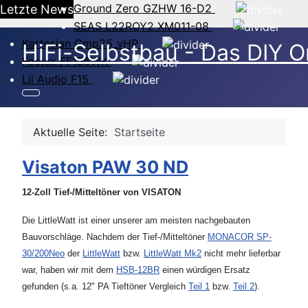
Ground Zero GZHW 16-D2
Letzte News
SEAS L22ROY2 XM011-08
Kartesian Cmp25_vHP
HiFi-Selbstbau - Das DIY O
Fostex FF125WK
Lii Audio F15
Aktuelle Seite:
Startseite
Visaton PAW 30 ND
12-Zoll Tief-/Mitteltöner von VISATON
Die LittleWatt ist einer unserer am meisten nachgebauten
Bauvorschläge. Nachdem der Tief-/Mitteltöner
MONACOR SP-
30/200Neo
der
LittleWatt
bzw.
LittleWatt Mk2
nicht mehr lieferbar
war, haben wir mit dem
HSB-12BR
einen würdigen Ersatz
gefunden (s.a. 12" PA Tieftöner Vergleich
Teil 1
bzw.
Teil 2
).