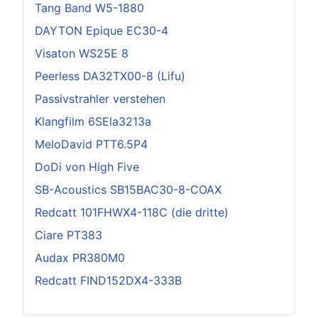
Tang Band W5-1880
DAYTON Epique EC30-4
Visaton WS25E 8
Peerless DA32TX00-8 (Lifu)
Passivstrahler verstehen
Klangfilm 6SEla3213a
MeloDavid PTT6.5P4
DoDi von High Five
SB-Acoustics SB15BAC30-8-COAX
Redcatt 101FHWX4-118C (die dritte)
Ciare PT383
Audax PR380M0
Redcatt FIND152DX4-333B