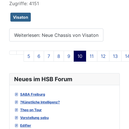
Zugriffe: 4151
Visaton
Weiterlesen: Neue Chassis von Visaton
5
6
7
8
9
10
11
12
13
1
Seite 10 von 129
Neues im HSB Forum
SABA Freiburg
?Künstliche Intelligenz?
Theo on Tour
Vorstellung sebu
Edifier