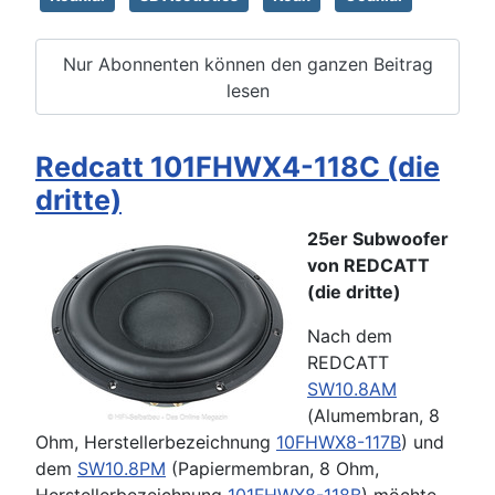
Nur Abonnenten können den ganzen Beitrag
lesen
Redcatt 101FHWX4-118C (die
dritte)
25er Subwoofer
von REDCATT
(die dritte)
Nach dem
REDCATT
SW10.8AM
(Alumembran, 8
Ohm, Herstellerbezeichnung
10FHWX8-117B
) und
dem
SW10.8PM
(Papiermembran, 8 Ohm,