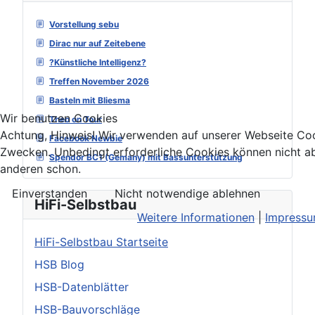
Vorstellung sebu
Dirac nur auf Zeitebene
?Künstliche Intelligenz?
Treffen November 2026
Basteln mit Bliesma
Wir benutzen Cookies
Theo on Tour
Achtung, Hinweis! Wir verwenden auf unserer Webseite Coo
Facebook Newbie
Zwecken. Unbedingt erforderliche Cookies können nicht ab
Spendor BC1 (Gemany) mit Bassunterstützung
anderen schon.
Einverstanden
Nicht notwendige ablehnen
HiFi-Selbstbau
Weitere Informationen
|
Impress
HiFi-Selbstbau Startseite
HSB Blog
HSB-Datenblätter
HSB-Bauvorschläge