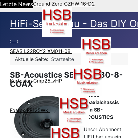
Ground Zero GZHW 16-D2
Letzte News
HiFi-Selbstbau - Das DIY O
SEAS L22ROY2 XM011-08
Aktuelle Seite:
Startseite
SB-Acoustics SB15BAC30-8-
Kartesian Cmp25_vHP
COAX
Neues
Koaxialchassis
von SB-
Fostex FF125WK
ACOUSTICS
Unser Abonnent
LIFU hat uns ein