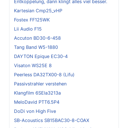
Entkoppelung, dann klingt alles viel besser.
Kartesian Cmp25_vHP
Fostex FF125WK
Lii Audio F15
Accuton BD30-6-458
Tang Band W5-1880
DAYTON Epique EC30-4
Visaton WS25E 8
Peerless DA32TX00-8 (Lifu)
Passivstrahler verstehen
Klangfilm 6SEla3213a
MeloDavid PTT6.5P4
DoDi von High Five
SB-Acoustics SB15BAC30-8-COAX