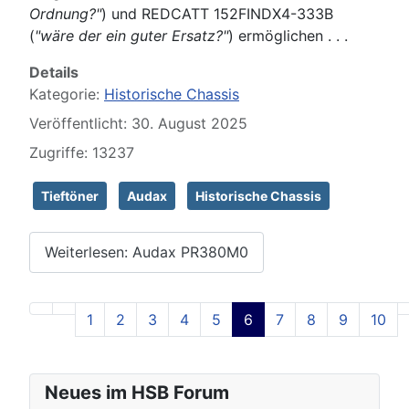
Ordnung?"
) und REDCATT 152FINDX4-333B
(
"wäre der ein guter Ersatz?"
) ermöglichen . . .
Details
Kategorie:
Historische Chassis
Veröffentlicht: 30. August 2025
Zugriffe: 13237
Tieftöner
Audax
Historische Chassis
Weiterlesen: Audax PR380M0
1
2
3
4
5
6
7
8
9
10
Seite 6 von 129
Neues im HSB Forum