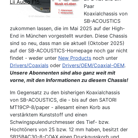
Lii Audio F15
Paar
Koaxialchassis von
SB-ACOUSTICS
zukommen lassen, die im Mai 2025 auf der High-
End in München vorgestellt wurden. Diese Chassis
sind so neu, dass man sie aktuell (Oktober 2025)
auf der SB-ACOUSTICS-Homepage noch gar nicht
findet - weder unter
New Products
noch unter
Drivers/Coaxials
oder
Drivers/OEM/Coaxial-OEM
.
Unsere Abonnenten sind also ganz weit mit
vorne, mit den Informationen zu diesem Chassis!
Im Gegensatz zu den bisherigen Koaxialchassis
von SB-ACOUSTICS, die - bis auf den SATORI
MT19CP-8/paper - allesamt einen Korb aus
verstärktem Kunststoff und einen
Schwingspulendurchmesser des Tief- bzw.
Hochtöners von 25 bzw. 12 mm haben, besitzt der
SB15BAC30-8-COAX einen Druckgusskorb und