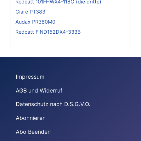
Redcatt 101FHWX4-118C (die dritte)
Ciare PT383
Audax PR380M0
Redcatt FIND152DX4-333B
Impressum
AGB und Widerruf
Datenschutz nach D.S.G.V.O.
Abonnieren
Abo Beenden