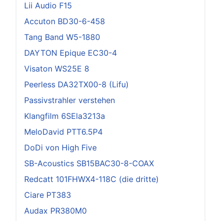
Lii Audio F15
Accuton BD30-6-458
Tang Band W5-1880
DAYTON Epique EC30-4
Visaton WS25E 8
Peerless DA32TX00-8 (Lifu)
Passivstrahler verstehen
Klangfilm 6SEla3213a
MeloDavid PTT6.5P4
DoDi von High Five
SB-Acoustics SB15BAC30-8-COAX
Redcatt 101FHWX4-118C (die dritte)
Ciare PT383
Audax PR380M0