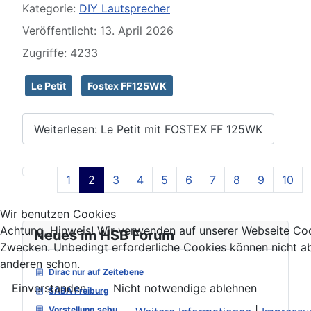
Kategorie:
DIY Lautsprecher
Veröffentlicht: 13. April 2026
Zugriffe: 4233
Le Petit
Fostex FF125WK
Weiterlesen: Le Petit mit FOSTEX FF 125WK
1
2
3
4
5
6
7
8
9
10
Seite 2 von 129
Wir benutzen Cookies
Achtung, Hinweis! Wir verwenden auf unserer Webseite Coo
Neues im HSB Forum
Zwecken. Unbedingt erforderliche Cookies können nicht ab
anderen schon.
Dirac nur auf Zeitebene
Einverstanden
Nicht notwendige ablehnen
SABA Freiburg
Vorstellung sebu