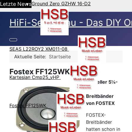
Ground Zero GZHW 16-D2
Letzte News
HiFi-Selbstbau - Das DIY O
SEAS L22ROY2 XM011-08
Aktuelle Seite:
Startseite
Fostex FF125WK
Kartesian Cmp25_vHP
Aktueller 5¼-
Zoll
Breitbänder
von FOSTEX
Fostex FF125WK
FOSTEX-
Breitbänder
hatten schon in