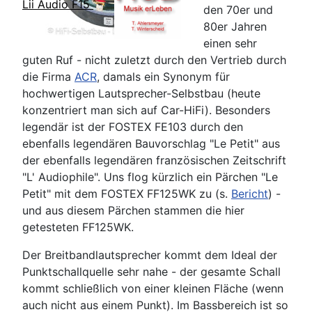
Lii Audio F15
den 70er und
80er Jahren
einen sehr
guten Ruf - nicht zuletzt durch den Vertrieb durch
die Firma
ACR
, damals ein Synonym für
hochwertigen Lautsprecher-Selbstbau (heute
konzentriert man sich auf Car-HiFi). Besonders
legendär ist der FOSTEX FE103 durch den
ebenfalls legendären Bauvorschlag "Le Petit" aus
der ebenfalls legendären französischen Zeitschrift
"L' Audiophile". Uns flog kürzlich ein Pärchen "Le
Petit" mit dem FOSTEX FF125WK zu (s.
Bericht
) -
und aus diesem Pärchen stammen die hier
getesteten FF125WK.
Der Breitbandlautsprecher kommt dem Ideal der
Punktschallquelle sehr nahe - der gesamte Schall
kommt schließlich von einer kleinen Fläche (wenn
auch nicht aus einem Punkt). Im Bassbereich ist so