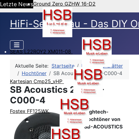
Ground Zero GZHW 16-D2
Letzte News
HiFi-Selbstbau - Das DIY O
SEAS L22ROY2 XM011-08
Aktuelle Seite:
Startseite
HSB-Datenblätter
Hochtöner
SB Acoustics 29BAC-C000-4
Kartesian Cmp25_vHP
SB Acoustics 29BAC-
C000-4
Fostex FF125WK
Hightech-
Hochtöner von
SB-ACOUSTICS