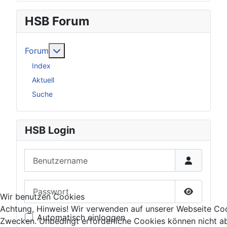
HSB Forum
Weitere Informationen: Forum
Forum
Index
Aktuell
Suche
HSB Login
Benutzername
Passwort
Wir benutzen Cookies
Passwort 
Achtung, Hinweis! Wir verwenden auf unserer Webseite Coo
Automatisch einloggen
Zwecken. Unbedingt erforderliche Cookies können nicht ab