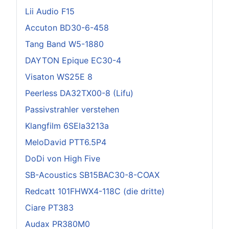
Lii Audio F15
Accuton BD30-6-458
Tang Band W5-1880
DAYTON Epique EC30-4
Visaton WS25E 8
Peerless DA32TX00-8 (Lifu)
Passivstrahler verstehen
Klangfilm 6SEla3213a
MeloDavid PTT6.5P4
DoDi von High Five
SB-Acoustics SB15BAC30-8-COAX
Redcatt 101FHWX4-118C (die dritte)
Ciare PT383
Audax PR380M0