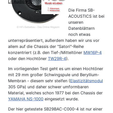
Lii Audio F15
Die Firma SB-
ACOUSTICS ist bei
unseren
Datenblättern
noch etwas
unterrepräsentiert, außerdem haben wir uns vor
allem auf die Chassis der "Satori"-Reihe
konzentriert (z.B. den Tief-/Mitteltöner
MW16P-4
oder den Hochtöner
TW29R-4
).
Im vorliegenden Test geht es um einen Hochtöner
mit 29 mm großer Schwingspule und Beryllium-
Membran - diesem sehr steifen (
Elastizitätsmodul
305 GPa) und daher schwer umformbaren
Material, welches schon 1977 bei den Chassis der
YAMAHA NS-1000
eingesetzt wurde.
Der hier getestete SB29BAC-C000-4 ist nur einer