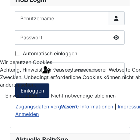
Benutzername
Passwort
Passwort 
Automatisch einloggen
Wir benutzen Cookies
Passkey verwenden
Achtung, Hinweis! Wir verwenden auf unserer Webseite Coo
Zwecken. Unbedingt erforderliche Cookies können nicht ab
anderen schon.
Einloggen
Einverstanden
Nicht notwendige ablehnen
Zugangsdaten vergessen?
Weitere Informationen
|
Impress
Anmelden
Aktuelle Beiträge