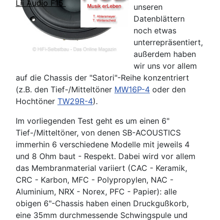
Lii Audio F15
unseren
Datenblättern
noch etwas
unterrepräsentiert,
außerdem haben
wir uns vor allem
auf die Chassis der "Satori"-Reihe konzentriert
(z.B. den Tief-/Mitteltöner
MW16P-4
oder den
Hochtöner
TW29R-4
).
Im vorliegenden Test geht es um einen 6"
Tief-/Mitteltöner, von denen SB-ACOUSTICS
immerhin 6 verschiedene Modelle mit jeweils 4
und 8 Ohm baut - Respekt. Dabei wird vor allem
das Membranmaterial variiert (CAC - Keramik,
CRC - Karbon, MFC - Polypropylen, NAC -
Aluminium, NRX - Norex, PFC - Papier): alle
obigen 6"-Chassis haben einen Druckgußkorb,
eine 35mm durchmessende Schwingspule und