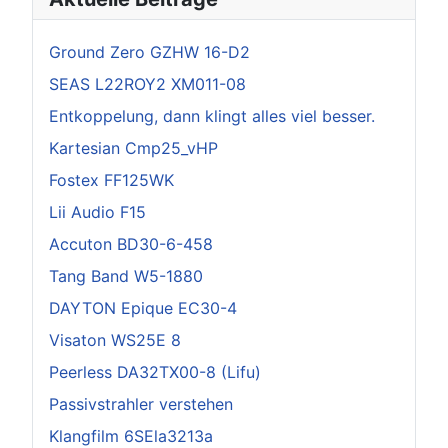
Ground Zero GZHW 16-D2
SEAS L22ROY2 XM011-08
Entkoppelung, dann klingt alles viel besser.
Kartesian Cmp25_vHP
Fostex FF125WK
Lii Audio F15
Accuton BD30-6-458
Tang Band W5-1880
DAYTON Epique EC30-4
Visaton WS25E 8
Peerless DA32TX00-8 (Lifu)
Passivstrahler verstehen
Klangfilm 6SEla3213a