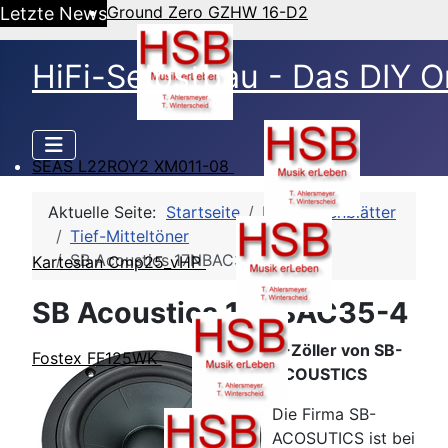
Ground Zero GZHW 16-D2
Letzte News
HiFi-Selbstbau - Das DIY O
SEAS L22ROY2 XM011-08
Aktuelle Seite:
Startseite
HSB-Datenblätter
Tief-Mitteltöner
SB Acoustics 17NBAC35-4
Kartesian Cmp25_vHP
SB Acoustics 17NBAC35-4
6-Zöller von SB-
Fostex FF125WK
ACOUSTICS
Die Firma SB-
ACOSUTICS ist bei