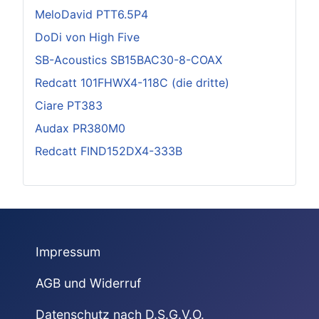
MeloDavid PTT6.5P4
DoDi von High Five
SB-Acoustics SB15BAC30-8-COAX
Redcatt 101FHWX4-118C (die dritte)
Ciare PT383
Audax PR380M0
Redcatt FIND152DX4-333B
Impressum
AGB und Widerruf
Datenschutz nach D.S.G.V.O.