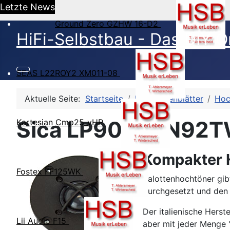
Letzte News
Ground Zero GZHW 16-D2
HiFi-Selbstbau - Das DIY O
SEAS L22ROY2 XM011-08
Aktuelle Seite:
Startseite
HSB-Datenblätter
Hoc
Sica LP90.28/N92T
Kartesian Cmp25_vHP
Kompakter 
Fostex FF125WK
Kalottenhochtöner gib
durchgesetzt und den 
Der italienische Hers
Lii Audio F15
aber mit jeder Menge 