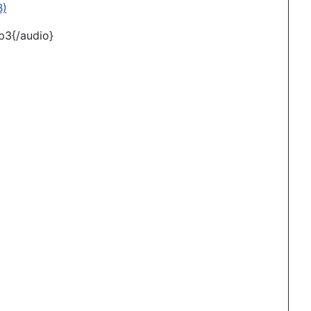
B)
p3{/audio}