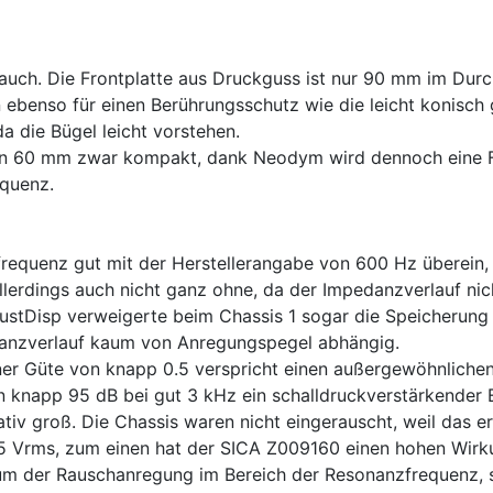
 auch. Die Frontplatte aus Druckguss ist nur 90 mm im Du
 ebenso für einen Berührungsschutz wie die leicht konisch 
a die Bügel leicht vorstehen.
 60 mm zwar kompakt, dank Neodym wird dennoch eine Flu
equenz.
quenz gut mit der Herstellerangabe von 600 Hz überein, di
erdings auch nicht ganz ohne, da der Impedanzverlauf n
ustDisp verweigerte beim Chassis 1 sogar die Speicherung
edanzverlauf kaum von Anregungspegel abhängig.
r Güte von knapp 0.5 verspricht einen außergewöhnlichen 
app 95 dB bei gut 3 kHz ein schalldruckverstärkender Ef
ativ groß. Die Chassis waren nicht eingerauscht, weil das 
.5 Vrms, zum einen hat der SICA Z009160 einen hohen Wirk
m der Rauschanregung im Bereich der Resonanzfrequenz, s