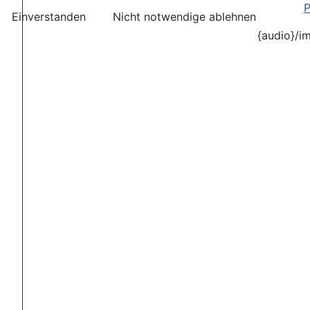
P
Einverstanden
Nicht notwendige ablehnen
{audio}/i