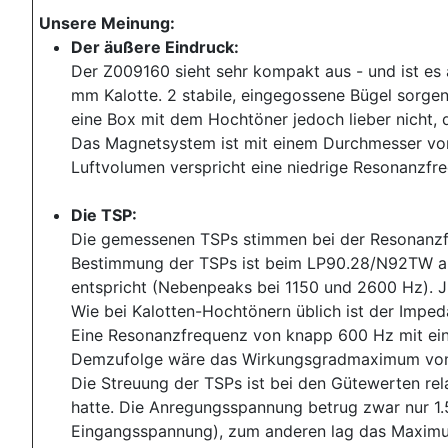
Unsere Meinung:
Der äußere Eindruck:
Der Z009160 sieht sehr kompakt aus - und ist es
mm Kalotte. 2 stabile, eingegossene Bügel sorgen
eine Box mit dem Hochtöner jedoch lieber nicht, d
Das Magnetsystem ist mit einem Durchmesser von
Luftvolumen verspricht eine niedrige Resonanzfr
Die TSP:
Die gemessenen TSPs stimmen bei der Resonanzfre
Bestimmung der TSPs ist beim LP90.28/N92TW all
entspricht (Nebenpeaks bei 1150 und 2600 Hz). J
Wie bei Kalotten-Hochtönern üblich ist der Imp
Eine Resonanzfrequenz von knapp 600 Hz mit eine
Demzufolge wäre das Wirkungsgradmaximum von kn
Die Streuung der TSPs ist bei den Gütewerten rel
hatte. Die Anregungsspannung betrug zwar nur 1
Eingangsspannung), zum anderen lag das Maximu