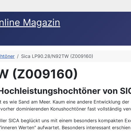
nline Magazin
htöner
Sica LP90.28/N92TW (Z009160)
W (Z009160)
Hochleistungshochtöner von S
t es wie Sand am Meer. Kaum eine andere Entwicklung der le
vorher dominierenden Konushochtöner fast vollständig ver
teller SICA beglückt uns mit einem besonders kompakten E
"inneren Werten" aufwartet. Besonders interessant erschi