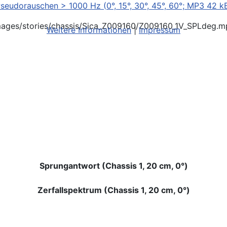
seudorauschen > 1000 Hz (0°, 15°, 30°, 45°, 60°; MP3 42 k
mages/stories/chassis/Sica_Z009160/Z009160_1V_SPLdeg.m
Weitere Informationen
|
Impressum
Sprungantwort (Chassis 1, 20 cm, 0°)
Zerfallspektrum (Chassis 1, 20 cm, 0°)