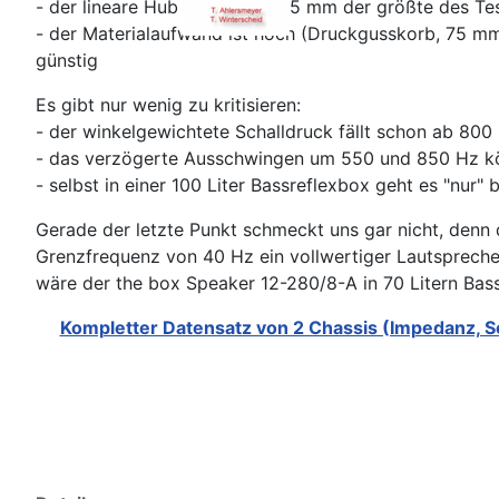
- der lineare Hub ist mit +/- 5.5 mm der größte des Te
- der Materialaufwand ist hoch (Druckgusskorb, 75 mm
günstig
Es gibt nur wenig zu kritisieren:
- der winkelgewichtete Schalldruck fällt schon ab 80
- das verzögerte Ausschwingen um 550 und 850 Hz kön
- selbst in einer 100 Liter Bassreflexbox geht es "nur" 
Gerade der letzte Punkt schmeckt uns gar nicht, denn 
Grenzfrequenz von 40 Hz ein vollwertiger Lautsprecher
wäre der the box Speaker 12-280/8-A in 70 Litern Bassre
Kompletter Datensatz von 2 Chassis (Impedanz, S