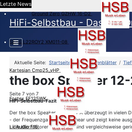
Letzte News
Ground Zero GZHW 16-D2
HiFi-Selbstbau - Das DIY O
SEAS L22ROY2 XM011-08
Aktuelle Seite:
Startseite
HSB-Datenblätter
Tie
Kartesian Cmp25_vHP
the box Speaker 12-
Seite 7 von 7
Fostex FF125WK
HiFi-Selbstbau-Fazit:
Der the box Speaker 12-280/8-A überzeugt in vielen Di
- der Frequenzgang ist sehr linear und zeigt keine 
- die Klirrfaktoren K3 und K5 sind vergleichsweise ger
Lii Audio F15