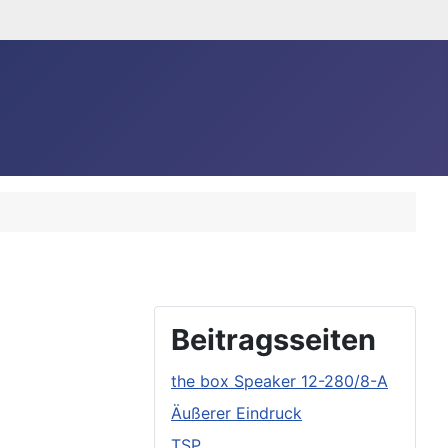
Beitragsseiten
the box Speaker 12-280/8-A
Äußerer Eindruck
TSP