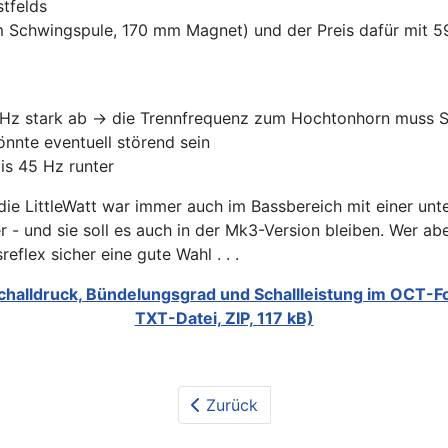
stfelds
 Schwingspule, 170 mm Magnet) und der Preis dafür mit 59
0 Hz stark ab -> die Trennfrequenz zum Hochtonhorn muss S
nte eventuell störend sein
bis 45 Hz runter
die LittleWatt war immer auch im Bassbereich mit einer unt
 - und sie soll es auch in der Mk3-Version bleiben. Wer a
flex sicher eine gute Wahl . . .
challdruck, Bündelungsgrad und Schallleistung im OCT-Fo
TXT-Datei, ZIP, 117 kB)
Zurück