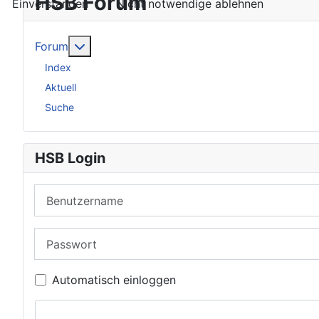
HSB Forum
Einverstanden
Nicht notwendige ablehnen
Weitere Informationen: Forum
Forum
Index
Aktuell
Suche
HSB Login
Benutzername
Passwort
Automatisch einloggen