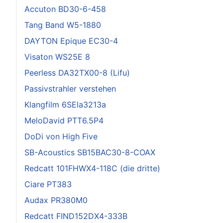
Accuton BD30-6-458
Tang Band W5-1880
DAYTON Epique EC30-4
Visaton WS25E 8
Peerless DA32TX00-8 (Lifu)
Passivstrahler verstehen
Klangfilm 6SEla3213a
MeloDavid PTT6.5P4
DoDi von High Five
SB-Acoustics SB15BAC30-8-COAX
Redcatt 101FHWX4-118C (die dritte)
Ciare PT383
Audax PR380M0
Redcatt FIND152DX4-333B