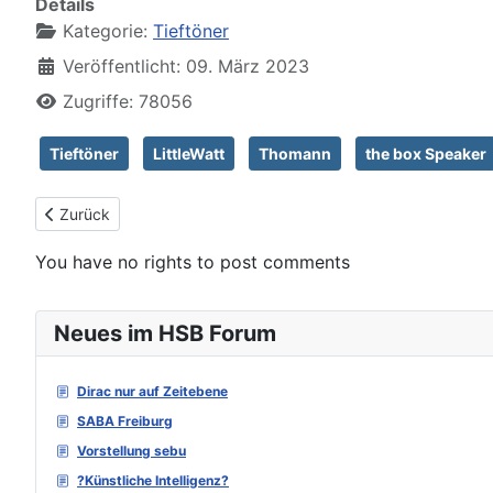
Details
Kategorie:
Tieftöner
Veröffentlicht: 09. März 2023
Zugriffe: 78056
Tieftöner
LittleWatt
Thomann
the box Speaker
Vorheriger Beitrag: Beyma 12CMV2
Zurück
You have no rights to post comments
Neues im HSB Forum
Dirac nur auf Zeitebene
SABA Freiburg
Vorstellung sebu
?Künstliche Intelligenz?