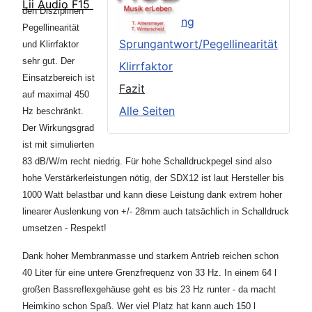
Lii Audio F15
den Disziplinen
Frequenzgang
Pegellinearität
Sprungantwort/Pegellinearität
und Klirrfaktor
sehr gut. Der
Klirrfaktor
Einsatzbereich ist
Fazit
auf maximal 450
Alle Seiten
Hz beschränkt.
Der Wirkungsgrad
ist mit simulierten
83 dB/W/m recht niedrig. Für hohe Schalldruckpegel sind also
hohe Verstärkerleistungen nötig, der SDX12 ist laut Hersteller bis
1000 Watt belastbar und kann diese Leistung dank extrem hoher
linearer Auslenkung von +/- 28mm auch tatsächlich in Schalldruck
umsetzen - Respekt!
Dank hoher Membranmasse und starkem Antrieb reichen schon
40 Liter für eine untere Grenzfrequenz von 33 Hz. In einem 64 l
großen Bassreflexgehäuse geht es bis 23 Hz runter - da macht
Heimkino schon Spaß. Wer viel Platz hat kann auch 150 l