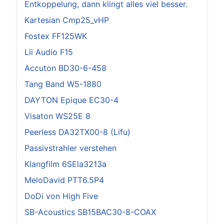
Entkoppelung, dann klingt alles viel besser.
Kartesian Cmp25_vHP
Fostex FF125WK
Lii Audio F15
Accuton BD30-6-458
Tang Band W5-1880
DAYTON Epique EC30-4
Visaton WS25E 8
Peerless DA32TX00-8 (Lifu)
Passivstrahler verstehen
Klangfilm 6SEla3213a
MeloDavid PTT6.5P4
DoDi von High Five
SB-Acoustics SB15BAC30-8-COAX