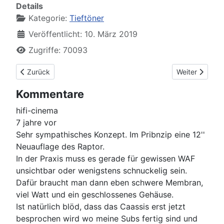
Details
Kategorie:
Tieftöner
Veröffentlicht: 10. März 2019
Zugriffe: 70093
Vorheriger Beitrag: Dayton RSS315HO-44
Nächster Beit
Zurück
Weiter
Kommentare
hifi-cinema
7 jahre vor
Sehr sympathisches Konzept. Im Pribnzip eine 12''
Neuauflage des Raptor.
In der Praxis muss es gerade für gewissen WAF
unsichtbar oder wenigstens schnuckelig sein.
Dafür braucht man dann eben schwere Membran,
viel Watt und ein geschlossenes Gehäuse.
Ist natürlich blöd, dass das Caassis erst jetzt
besprochen wird wo meine Subs fertig sind und