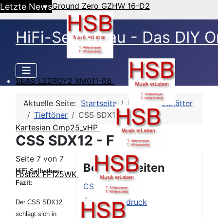
Ground Zero GZHW 16-D2
Letzte News
HiFi-Selbstbau - Das DIY O
SEAS L22ROY2 XM011-08
Aktuelle Seite:
Startseite
HSB-Datenblätter
Tieftöner
CSS SDX12
Kartesian Cmp25_vHP
CSS SDX12 - Fazit
Seite 7 von 7
Beitragsseiten
HiFi-Selbstbau-
Fostex FF125WK
Fazit:
CSS SDX12
Äußerer Eindruck
Der CSS SDX12
schlägt sich in
TSP