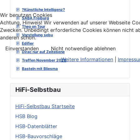
?Künstliche Intelligenz?
Wir benutzen Cookies
SABA Freiburg
Achtung, Hinweis! Wir verwenden auf unserer Webseite Coo
Theo on Tour
Zwecken. Unbedingt erforderliche Cookies können nicht ab
Vorstellung sebu
anderen schon.
Edifier
Einverstanden
Nicht notwendige ablehnen
Dirac nur auf Zeitebene
Weitere Informationen
|
Impress
Treffen November 2026
Basteln mit Bliesma
HiFi-Selbstbau
HiFi-Selbstbau Startseite
HSB Blog
HSB-Datenblätter
HSB-Bauvorschläge