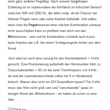
einer ganz anderen Pegelliga. Nach unserer langjährigen
Erfahrung ist es insbesondere der Klirrfaktor im kritischen Bereich
zwischen 500 und 1500 Hz, der dafür sorgt, ob ein Chassis bei
höheren Pegeln nervt oder seine Klarheit beibehält. Und selbst
wenn man die
Pegel
reserven einer solchen Kombination zuhause
nicht ausschöpfen kann so profitiert man doch von den
Klirr
reserven - eine solche Kombination schüttelt auch kurze,
laute Impulse wie z.B. bei einem Schlagzeugsolo locker aus dem
Ärmel . . .
Jetzt wird nur noch eine Lösung für den Hochtonbereich > 4 kHz
gesucht. Eine Positionierung außerhalb des Hornmundes führt zu
Chassisabständen > 50 cm bei einer Trennfrequenz von 4 kHz -
da sind die Laufzeitunterschiede selbst bei 5 m Hörabstand
kritisch. Warum also nicht ein DIY-Koaxialhorn bauen? Für 4 kHz
muss das Horn nicht groß sein und "verschwindet" quasi im
riesigen Mund des Mitteltonhorns - wir haben da schon so eine
Idee . . .