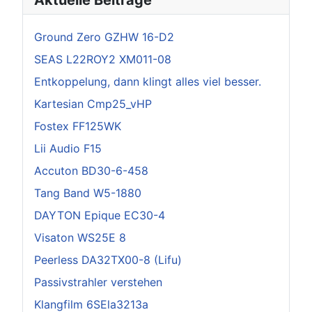
Ground Zero GZHW 16-D2
SEAS L22ROY2 XM011-08
Entkoppelung, dann klingt alles viel besser.
Kartesian Cmp25_vHP
Fostex FF125WK
Lii Audio F15
Accuton BD30-6-458
Tang Band W5-1880
DAYTON Epique EC30-4
Visaton WS25E 8
Peerless DA32TX00-8 (Lifu)
Passivstrahler verstehen
Klangfilm 6SEla3213a