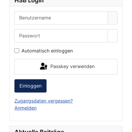
HSB Login
Benutzername
Passwort
Passwor
Automatisch einloggen
Passkey verwenden
Einloggen
Zugangsdaten vergessen?
Anmelden
Aktuelle Beiträge