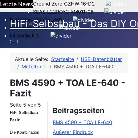
Ground Zero GZHW 16-D2
Letzte News
SEAS L22ROY2 XM011-08
Kartesian Cmp25_vHP
HiFi-Selbstbau - Das DIY O
Fostex FF125WK
Lii Audio F15
Aktuelle Seite:
Startseite
HSB-Datenblätter
Mitteltöner
BMS 4590 + TOA LE-640
BMS 4590 + TOA LE-640 -
Fazit
Seite 5 von 5
Beitragsseiten
HiFi-Selbstbau-
Fazit:
BMS 4590 + TOA LE-640
Äußerer Eindruck
Die Kombination