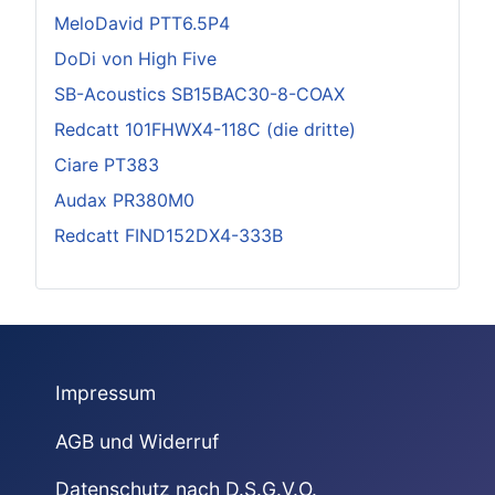
MeloDavid PTT6.5P4
DoDi von High Five
SB-Acoustics SB15BAC30-8-COAX
Redcatt 101FHWX4-118C (die dritte)
Ciare PT383
Audax PR380M0
Redcatt FIND152DX4-333B
Impressum
AGB und Widerruf
Datenschutz nach D.S.G.V.O.