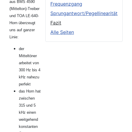
aus BMS 4590
Frequenzgang
(Mittelton)-Treiber
Sprungantwort/Pegellinearität
und TOA LE-640-
Fazit
Horn überzeugt
uns auf ganzer
Alle Seiten
Linie:
der
Mitteltöner
arbeitet von
300 Hz bis 4
kHz nahezu
perfekt
das Horn hat
zwischen
315 und 5
kHz einen
weitgehend
konstanten