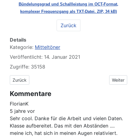
Bündelungsgrad und Schallleistung im OCT-Format,
komplexer Frequenzgang als TXT-Datei. ZIP, 34 kB)
Zurück
Details
Kategorie:
Mitteltöner
Veröffentlicht: 14. Januar 2021
Zugriffe: 35158
Vorheriger Beitrag: Celestion CF-0617M
Nächster Be
Zurück
Weiter
Kommentare
FlorianK
5 jahre vor
Sehr cool. Danke für die Arbeit und vielen Daten.
Klasse aufbereitet. Das mit den Abständen ....
meine ich, hat sich in meinen Augen relativiert.