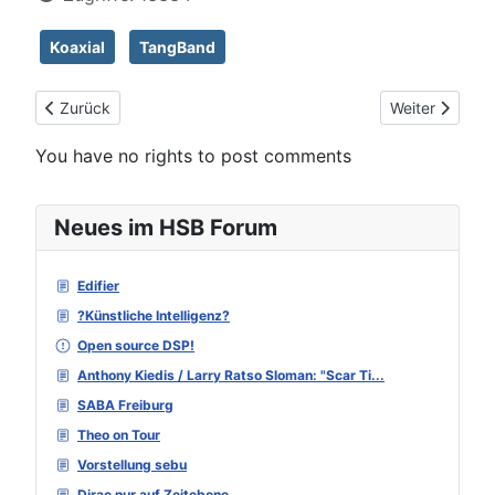
Koaxial
TangBand
Vorheriger Beitrag: Li-Wave (Lifu´s Waveguide)
Nächster Beit
Zurück
Weiter
You have no rights to post comments
Neues im HSB Forum
Edifier
?Künstliche Intelligenz?
Open source DSP!
Anthony Kiedis / Larry Ratso Sloman: "Scar Ti...
SABA Freiburg
Theo on Tour
Vorstellung sebu
Dirac nur auf Zeitebene