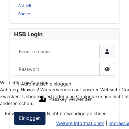
Aktuell
Suche
HSB Login
Benutzername
Passwort
Passwort 
Wir benutzen Cookies
Automatisch einloggen
Achtung, Hinweis! Wir verwenden auf unserer Webseite Coo
Zwecken. Unbedingt erforderliche Cookies können nicht ab
Passkey verwenden
anderen schon.
Einverstanden
Nicht notwendige ablehnen
Einloggen
Weitere Informationen
|
Impress