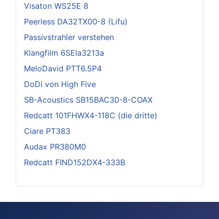
Visaton WS25E 8
Peerless DA32TX00-8 (Lifu)
Passivstrahler verstehen
Klangfilm 6SEla3213a
MeloDavid PTT6.5P4
DoDi von High Five
SB-Acoustics SB15BAC30-8-COAX
Redcatt 101FHWX4-118C (die dritte)
Ciare PT383
Audax PR380M0
Redcatt FIND152DX4-333B