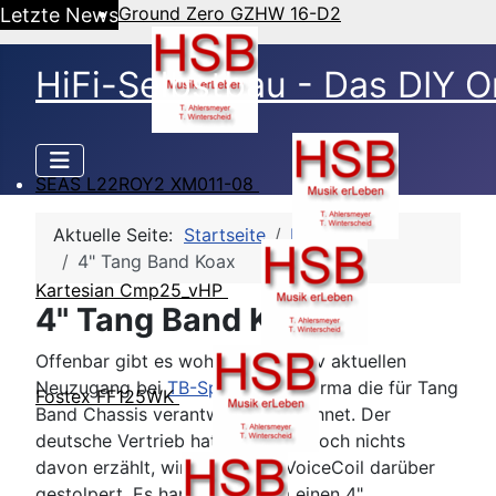
Ground Zero GZHW 16-D2
Letzte News
HiFi-Selbstbau - Das DIY O
SEAS L22ROY2 XM011-08
Aktuelle Seite:
Startseite
HSB Blog
4" Tang Band Koax
Kartesian Cmp25_vHP
4" Tang Band Koax
Offenbar gibt es wohl einen relativ aktuellen
Neuzugang bei
TB-Speaker
, die Firma die für Tang
Fostex FF125WK
Band Chassis verantwortlich zeichnet. Der
deutsche Vertrieb hat uns leider noch nichts
davon erzählt, wir sind in der VoiceCoil darüber
gestolpert. Es handelt sich um einen 4"