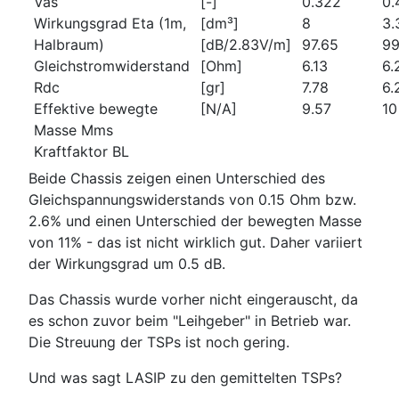
Vas
[-]
0.322
0.
Wirkungsgrad Eta (1m,
[dm³]
8
3.
Halbraum)
[dB/2.83V/m]
97.65
9
Gleichstromwiderstand
[Ohm]
6.13
6.
Rdc
[gr]
7.78
6.
Effektive bewegte
[N/A]
9.57
10
Masse Mms
Kraftfaktor BL
Beide Chassis zeigen einen Unterschied des
Gleichspannungswiderstands von 0.15 Ohm bzw.
2.6% und einen Unterschied der bewegten Masse
von 11% - das ist nicht wirklich gut. Daher variiert
der Wirkungsgrad um 0.5 dB.
Das Chassis wurde vorher nicht eingerauscht, da
es schon zuvor beim "Leihgeber" in Betrieb war.
Die Streuung der TSPs ist noch gering.
Und was sagt LASIP zu den gemittelten TSPs?