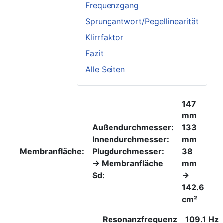
Frequenzgang
Sprungantwort/Pegellinearität
Klirrfaktor
Fazit
Alle Seiten
147
mm
Außendurchmesser:
133
Innendurchmesser:
mm
Membranfläche:
Plugdurchmesser:
38
-> Membranfläche
mm
Sd:
->
142.6
cm²
Resonanzfrequenz
109.1 Hz