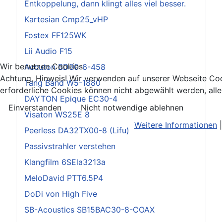
Entkoppelung, dann klingt alles viel besser.
Kartesian Cmp25_vHP
Fostex FF125WK
Lii Audio F15
Wir benutzen Cookies
Accuton BD30-6-458
Achtung, Hinweis! Wir verwenden auf unserer Webseite Co
Tang Band W5-1880
erforderliche Cookies können nicht abgewählt werden, all
DAYTON Epique EC30-4
Einverstanden
Nicht notwendige ablehnen
Visaton WS25E 8
Weitere Informationen
Peerless DA32TX00-8 (Lifu)
Passivstrahler verstehen
Klangfilm 6SEla3213a
MeloDavid PTT6.5P4
DoDi von High Five
SB-Acoustics SB15BAC30-8-COAX