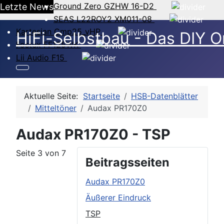
Ground Zero GZHW 16-D2
Letzte News
SEAS L22ROY2 XM011-08
Kartesian Cmp25_vHP
HiFi-Selbstbau - Das DIY O
Fostex FF125WK
Lii Audio F15
Aktuelle Seite:
Startseite
HSB-Datenblätter
Mitteltöner
Audax PR170Z0
Audax PR170Z0 - TSP
Seite 3 von 7
Beitragsseiten
Audax PR170Z0
Äußerer Eindruck
TSP