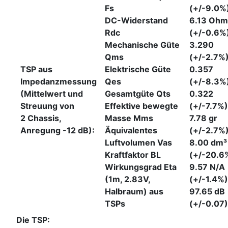
Fs
(+/-9.0%
DC-Widerstand
6.13 Ohm
Rdc
(+/-0.6%
Mechanische Güte
3.290
Qms
(+/-2.7%
TSP aus
Elektrische Güte
0.357
Impedanzmessung
Qes
(+/-8.3%
(Mittelwert und
Gesamtgüte Qts
0.322
Streuung von
Effektive bewegte
(+/-7.7%)
2 Chassis,
Masse Mms
7.78 gr
Anregung -12 dB):
Äquivalentes
(+/-2.7%
Luftvolumen Vas
8.00 dm³
Kraftfaktor BL
(+/-20.6
Wirkungsgrad Eta
9.57 N/A
(1m, 2.83V,
(+/-1.4%)
Halbraum) aus
97.65 dB
TSPs
(+/-0.07)
Die TSP: