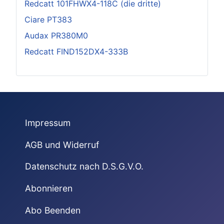
Redcatt 101FHWX4-118C (die dritte)
Ciare PT383
Audax PR380M0
Redcatt FIND152DX4-333B
Impressum
AGB und Widerruf
Datenschutz nach D.S.G.V.O.
Abonnieren
Abo Beenden