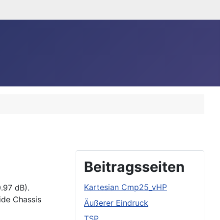
Beitragsseiten
Kartesian Cmp25_vHP
.97 dB).
ide Chassis
Äußerer Eindruck
TSP