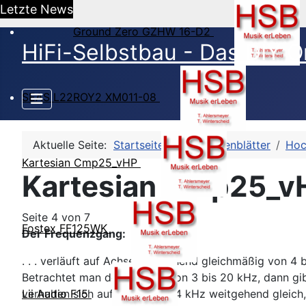
Letzte News
Ground Zero GZHW 16-D2
HiFi-Selbstbau - Das DIY O
SEAS L22ROY2 XM011-08
Aktuelle Seite:
Startseite
HSB-Datenblätter
Hoc
Kartesian Cmp25_vHP
Kartesian Cmp25_v
Seite 4 von 7
Fostex FF125WK
Der Frequenzgang:
. . . verläuft auf Achse weitgehend gleichmäßig von 4 
Betrachtet man den Bereich von 3 bis 20 kHz, dann gi
verhalten sich auf Achse bis 14 kHz weitgehend gleich, 
Lii Audio F15