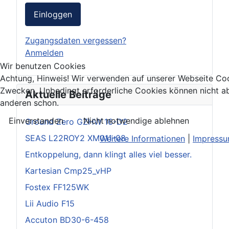
Einloggen
Zugangsdaten vergessen?
Anmelden
Wir benutzen Cookies
Achtung, Hinweis! Wir verwenden auf unserer Webseite Coo
Zwecken. Unbedingt erforderliche Cookies können nicht ab
Aktuelle Beiträge
anderen schon.
Einverstanden
Nicht notwendige ablehnen
Ground Zero GZHW 16-D2
SEAS L22ROY2 XM011-08
Weitere Informationen
|
Impress
Entkoppelung, dann klingt alles viel besser.
Kartesian Cmp25_vHP
Fostex FF125WK
Lii Audio F15
Accuton BD30-6-458