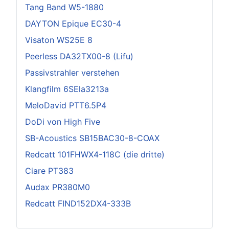
Tang Band W5-1880
DAYTON Epique EC30-4
Visaton WS25E 8
Peerless DA32TX00-8 (Lifu)
Passivstrahler verstehen
Klangfilm 6SEla3213a
MeloDavid PTT6.5P4
DoDi von High Five
SB-Acoustics SB15BAC30-8-COAX
Redcatt 101FHWX4-118C (die dritte)
Ciare PT383
Audax PR380M0
Redcatt FIND152DX4-333B