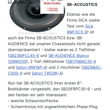
Lii Audio F15
SB-ACOUSTICS
Ebenso wie die
Firma SICA (siehe
Test vom
Sica
6M1,5CS-8
) ist
auch die Firma SB-ACOUSTICS bzw. SB-
AUDIENCE bei unseren Chassistests nicht gerade
überrepräsentiert - bisher waren es 2 Tieftöner
(
SB23MFCL45-8
und
SB-AUDIENCE Bianco
12MW200
), 2 Tief-/Mitteltöner (
SB17NBAC35-4
und
Satori MW16P-4
) und 2 Hochtöner (
SB29BAC-
C000-4
und
Satori TW29R-4
).
Nun hat SB-ACOUSTICS ihren ersten 8"-
Breitbänder vorgestellt, den SB20FRPC30-8 - und
den fanden wir sehr interessant:
- weiche Schaumstoffsicke
- Schwirrkonus mit ungewöhnlichem Phase-Plug