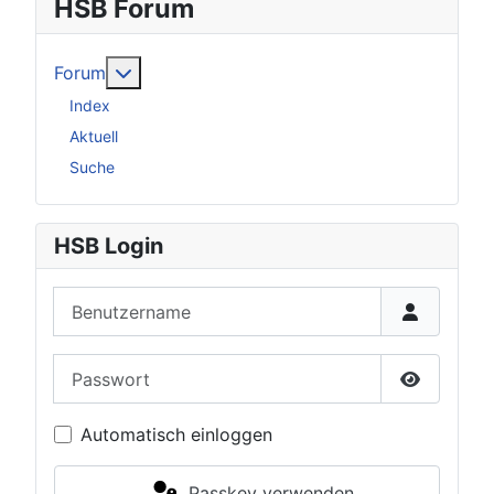
HSB Forum
Weitere Informationen: Forum
Forum
Index
Aktuell
Suche
HSB Login
Benutzername
Passwort
Passwort 
Automatisch einloggen
Passkey verwenden