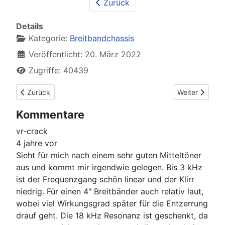
Zurück
Details
Kategorie:
Breitbandchassis
Veröffentlicht: 20. März 2022
Zugriffe: 40439
Vorheriger Beitrag: Tectonic TEBM46C20N-4B (frei)
Nächster Beit
Zurück
Weiter
Kommentare
vr-crack
4 jahre vor
Sieht für mich nach einem sehr guten Mitteltöner
aus und kommt mir irgendwie gelegen. Bis 3 kHz
ist der Frequenzgang schön linear und der Klirr
niedrig. Für einen 4" Breitbänder auch relativ laut,
wobei viel Wirkungsgrad später für die Entzerrung
drauf geht. Die 18 kHz Resonanz ist geschenkt, da