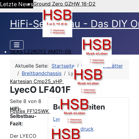
Ground Zero GZHW 16-D2
Letzte News
HiFi-Selbstbau - Das DIY O
SEAS L22ROY2 XM011-08
Aktuelle Seite:
Startseite
HSB-Datenblätter
Breitbandchassis
LyecO LF401F
Kartesian Cmp25_vHP
LyecO LF401F - Fazit
Seite 8 von 8
Beitragsseiten
HiFi-
Fostex FF125WK
Selbstbau-
LyecO LF401F
Fazit:
Äußerer Eindruck
Der LYECO
TSP