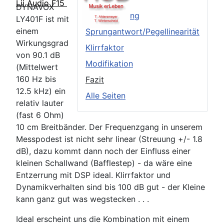
Lii Audio F15
DYNAVOX
Frequenzgang
LY401F ist mit
einem
Sprungantwort/Pegellinearität
Wirkungsgrad
Klirrfaktor
von 90.1 dB
Modifikation
(Mittelwert
160 Hz bis
Fazit
12.5 kHz) ein
Alle Seiten
relativ lauter
(fast 6 Ohm)
10 cm Breitbänder. Der Frequenzgang in unserem
Messpodest ist nicht sehr linear (Streuung +/- 1.8
dB), dazu kommt dann noch der Einfluss einer
kleinen Schallwand (Bafflestep) - da wäre eine
Entzerrung mit DSP ideal. Klirrfaktor und
Dynamikverhalten sind bis 100 dB gut - der Kleine
kann ganz gut was wegstecken . . .
Ideal erscheint uns die Kombination mit einem