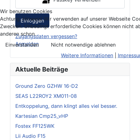
Wir benutzen Cookies
Achtung, Hinweis! Wir verwenden auf unserer Webseite Coo
Einloggen
Zwecken. Unbedingt erforderliche Cookies können nicht ab
anderen schon.
Zugangsdaten vergessen?
Anmelden
Einverstanden
Nicht notwendige ablehnen
Weitere Informationen
|
Impress
Aktuelle Beiträge
Ground Zero GZHW 16-D2
SEAS L22ROY2 XM011-08
Entkoppelung, dann klingt alles viel besser.
Kartesian Cmp25_vHP
Fostex FF125WK
Lii Audio F15