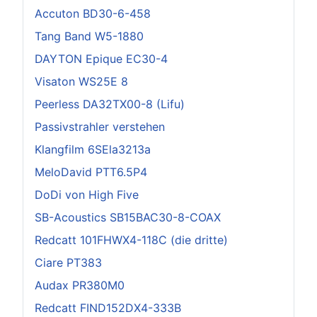
Accuton BD30-6-458
Tang Band W5-1880
DAYTON Epique EC30-4
Visaton WS25E 8
Peerless DA32TX00-8 (Lifu)
Passivstrahler verstehen
Klangfilm 6SEla3213a
MeloDavid PTT6.5P4
DoDi von High Five
SB-Acoustics SB15BAC30-8-COAX
Redcatt 101FHWX4-118C (die dritte)
Ciare PT383
Audax PR380M0
Redcatt FIND152DX4-333B