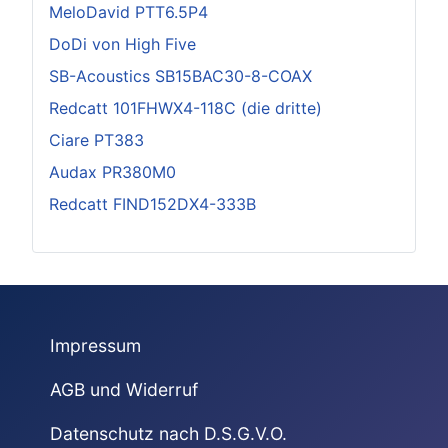
MeloDavid PTT6.5P4
DoDi von High Five
SB-Acoustics SB15BAC30-8-COAX
Redcatt 101FHWX4-118C (die dritte)
Ciare PT383
Audax PR380M0
Redcatt FIND152DX4-333B
Impressum
AGB und Widerruf
Datenschutz nach D.S.G.V.O.