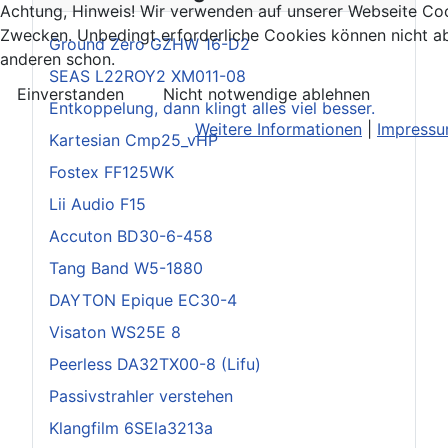
Achtung, Hinweis! Wir verwenden auf unserer Webseite Coo
Zwecken. Unbedingt erforderliche Cookies können nicht ab
Ground Zero GZHW 16-D2
anderen schon.
SEAS L22ROY2 XM011-08
Einverstanden
Nicht notwendige ablehnen
Entkoppelung, dann klingt alles viel besser.
Weitere Informationen
|
Impress
Kartesian Cmp25_vHP
Fostex FF125WK
Lii Audio F15
Accuton BD30-6-458
Tang Band W5-1880
DAYTON Epique EC30-4
Visaton WS25E 8
Peerless DA32TX00-8 (Lifu)
Passivstrahler verstehen
Klangfilm 6SEla3213a