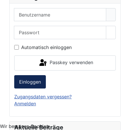
Benutzername
Passwort
Passwor
Automatisch einloggen
Passkey verwenden
Einloggen
Zugangsdaten vergessen?
Anmelden
Wir benutzen Cookies
Aktuelle Beiträge