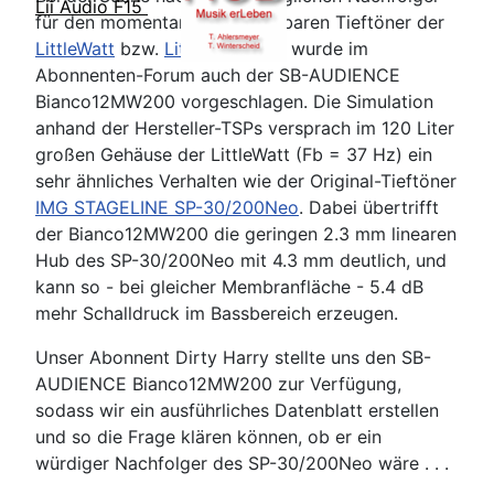
Lii Audio F15
für den momentan nicht lieferbaren Tieftöner der
LittleWatt
bzw.
LittleWatt Mk2
wurde im
Abonnenten-Forum auch der SB-AUDIENCE
Bianco12MW200 vorgeschlagen. Die Simulation
anhand der Hersteller-TSPs versprach im 120 Liter
großen Gehäuse der LittleWatt (Fb = 37 Hz) ein
sehr ähnliches Verhalten wie der Original-Tieftöner
IMG STAGELINE SP-30/200Neo
. Dabei übertrifft
der Bianco12MW200 die geringen 2.3 mm linearen
Hub des SP-30/200Neo mit 4.3 mm deutlich, und
kann so - bei gleicher Membranfläche - 5.4 dB
mehr Schalldruck im Bassbereich erzeugen.
Unser Abonnent Dirty Harry stellte uns den SB-
AUDIENCE Bianco12MW200 zur Verfügung,
sodass wir ein ausführliches Datenblatt erstellen
und so die Frage klären können, ob er ein
würdiger Nachfolger des SP-30/200Neo wäre . . .