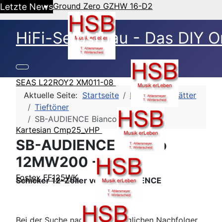
Ground Zero GZHW 16-D2
Letzte News
HiFi-Selbstbau - Das DIY O
SEAS L22ROY2 XM011-08
Aktuelle Seite:
Startseite
HSB-Datenblätter
Tieftöner
SB-AUDIENCE Bianco 12MW200
Kartesian Cmp25_vHP
SB-AUDIENCE Bianco
12MW200 - Fazit
Fostex FF125WK
Schicker 12-Zöller von SB-AUDIENCE
Bei der Suche nach einem möglichen Nachfolger