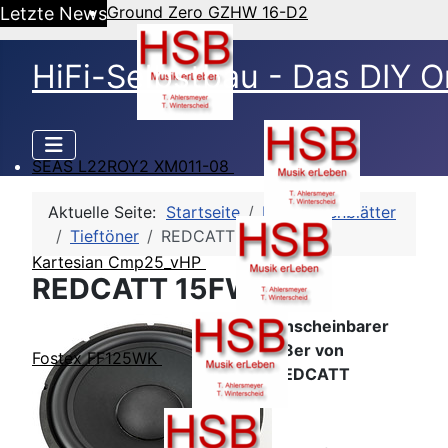
Ground Zero GZHW 16-D2
Letzte News
HiFi-Selbstbau - Das DIY O
SEAS L22ROY2 XM011-08
Aktuelle Seite:
Startseite
HSB-Datenblätter
Tieftöner
REDCATT 15FWH
Kartesian Cmp25_vHP
REDCATT 15FWH
Unscheinbarer
38er von
Fostex FF125WK
REDCATT