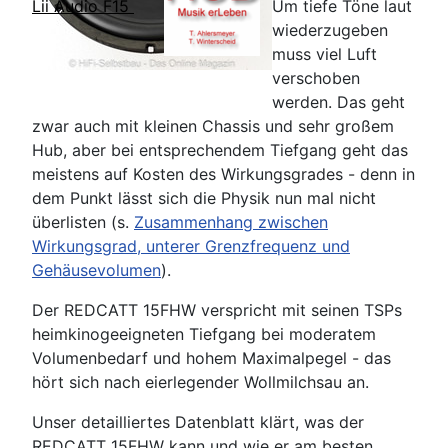
Um tiefe Töne laut
Lii Audio F15
wiederzugeben
muss viel Luft
verschoben
werden. Das geht
zwar auch mit kleinen Chassis und sehr großem
Hub, aber bei entsprechendem Tiefgang geht das
meistens auf Kosten des Wirkungsgrades - denn in
dem Punkt lässt sich die Physik nun mal nicht
überlisten (s.
Zusammenhang zwischen
Wirkungsgrad, unterer Grenzfrequenz und
Gehäusevolumen
).
Der REDCATT 15FHW verspricht mit seinen TSPs
heimkinogeeigneten Tiefgang bei moderatem
Volumenbedarf und hohem Maximalpegel - das
hört sich nach eierlegender Wollmilchsau an.
Unser detailliertes Datenblatt klärt, was der
REDCATT 15FHW kann und wie er am besten