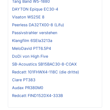
Tang Band W5-1880
DAYTON Epique EC30-4
Visaton WS25E 8
Peerless DA32TX00-8 (Lifu)
Passivstrahler verstehen
Klangfilm 6SEla3213a
MeloDavid PTT6.5P4
DoDi von High Five
SB-Acoustics SB15BAC30-8-COAX
Redcatt 101FHWX4-118C (die dritte)
Ciare PT383
Audax PR380M0
Redcatt FIND152DX4-333B