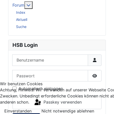
Weitere Informationen: Forum
Forum
Index
Aktuell
Suche
HSB Login
Benutzername
Passwort
Passwort 
Wir benutzen Cookies
Automatisch einloggen
Achtung, Hinweis! Wir verwenden auf unserer Webseite Coo
Zwecken. Unbedingt erforderliche Cookies können nicht ab
Passkey verwenden
anderen schon.
Einverstanden
Nicht notwendige ablehnen