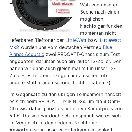
Lii Audio F15
Während unserer
Suche nach einem
möglichen
Nachfolger für den
momentan nicht
lieferbaren Tieftöner der
LittleWatt
bzw.
LittleWatt
Mk2
wurden uns vom deutschen Vertrieb
Blue
Planet Acoustic
zwei REDCATT-Chassis zum Test
angeboten, darunter auch ein lauter 12-Zöller. Den
haben wir dann auch gleich mal mit in unser 12-
Zöller-Testfeld einbezogen um zu sehen, ob
andere Mütter auch schöne Töchter haben ;-).
Im Gegensatz zu den übrigen Teilnehmern handelt
es sich beim REDCATT 121FINDX4 um ein 4 Ohm-
Chassis, dafür glänzt es mit einem Kampfpreis von
59 €. Da sind wir doch sehr gespannt, wie es sich
im Vergleich zu den anderen Nachfolger-
Anwärtern so in unserer Folterkammer schlägt . . .