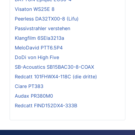
Visaton WS25E 8
Peerless DA32TX00-8 (Lifu)
Passivstrahler verstehen
Klangfilm 6SEla3213a
MeloDavid PTT6.5P4
DoDi von High Five
SB-Acoustics SB15BAC30-8-COAX
Redcatt 101FHWX4-118C (die dritte)
Ciare PT383
Audax PR380M0
Redcatt FIND152DX4-333B