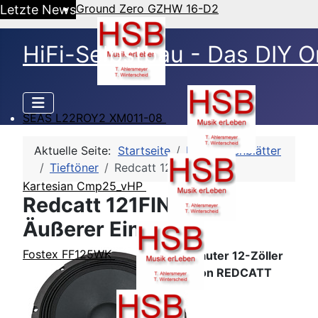
Ground Zero GZHW 16-D2
Letzte News
HiFi-Selbstbau - Das DIY O
SEAS L22ROY2 XM011-08
Aktuelle Seite:
Startseite
HSB-Datenblätter
Tieftöner
Redcatt 121FINDX4
Kartesian Cmp25_vHP
Redcatt 121FINDX4 -
Äußerer Eindruck
Fostex FF125WK
Lauter 12-Zöller
von REDCATT