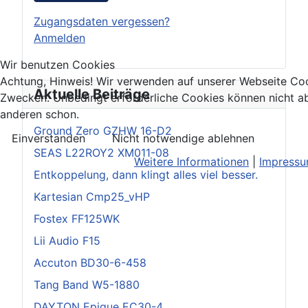
Zugangsdaten vergessen?
Anmelden
Wir benutzen Cookies
Achtung, Hinweis! Wir verwenden auf unserer Webseite Coo
Aktuelle Beiträge
Zwecken. Unbedingt erforderliche Cookies können nicht ab
anderen schon.
Ground Zero GZHW 16-D2
Einverstanden
Nicht notwendige ablehnen
SEAS L22ROY2 XM011-08
Weitere Informationen
|
Impress
Entkoppelung, dann klingt alles viel besser.
Kartesian Cmp25_vHP
Fostex FF125WK
Lii Audio F15
Accuton BD30-6-458
Tang Band W5-1880
DAYTON Epique EC30-4