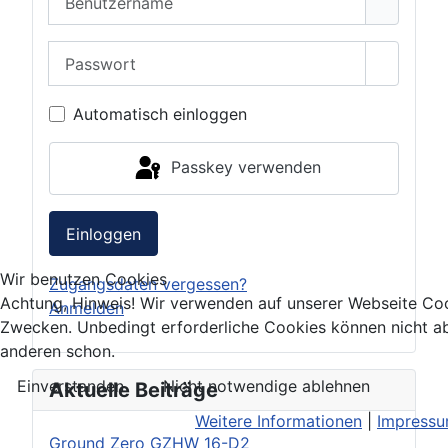
Passwort
Passwor
Automatisch einloggen
Passkey verwenden
Einloggen
Wir benutzen Cookies
Zugangsdaten vergessen?
Achtung, Hinweis! Wir verwenden auf unserer Webseite Coo
Anmelden
Zwecken. Unbedingt erforderliche Cookies können nicht ab
anderen schon.
Einverstanden
Nicht notwendige ablehnen
Aktuelle Beiträge
Weitere Informationen
|
Impress
Ground Zero GZHW 16-D2