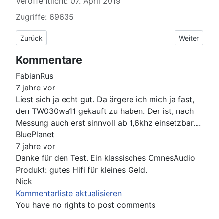
Veröffentlicht: 07. April 2019
Zugriffe: 69635
Vorheriger Beitrag: Mundorf AMT U110W1.1
Nächster Be
Zurück
Weiter
Kommentare
FabianRus
7 jahre vor
Liest sich ja echt gut. Da ärgere ich mich ja fast,
den TW030wa11 gekauft zu haben. Der ist, nach
Messung auch erst sinnvoll ab 1,6khz einsetzbar....
BluePlanet
7 jahre vor
Danke für den Test. Ein klassisches OmnesAudio
Produkt: gutes Hifi für kleines Geld.
Nick
Kommentarliste aktualisieren
You have no rights to post comments