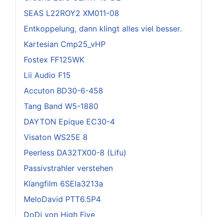
SEAS L22ROY2 XM011-08
Entkoppelung, dann klingt alles viel besser.
Kartesian Cmp25_vHP
Fostex FF125WK
Lii Audio F15
Accuton BD30-6-458
Tang Band W5-1880
DAYTON Epique EC30-4
Visaton WS25E 8
Peerless DA32TX00-8 (Lifu)
Passivstrahler verstehen
Klangfilm 6SEla3213a
MeloDavid PTT6.5P4
DoDi von High Five