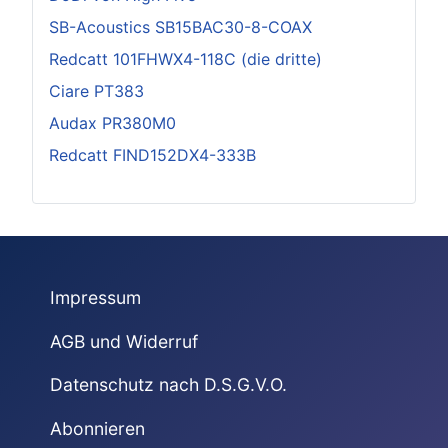
SB-Acoustics SB15BAC30-8-COAX
Redcatt 101FHWX4-118C (die dritte)
Ciare PT383
Audax PR380M0
Redcatt FIND152DX4-333B
Impressum
AGB und Widerruf
Datenschutz nach D.S.G.V.O.
Abonnieren