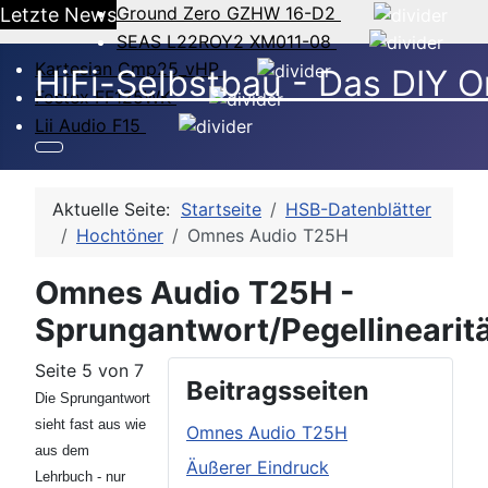
Ground Zero GZHW 16-D2
Letzte News
SEAS L22ROY2 XM011-08
Kartesian Cmp25_vHP
HiFi-Selbstbau - Das DIY O
Fostex FF125WK
Lii Audio F15
Aktuelle Seite:
Startseite
HSB-Datenblätter
Hochtöner
Omnes Audio T25H
Omnes Audio T25H -
Sprungantwort/Pegellinearit
Seite 5 von 7
Beitragsseiten
Die Sprungantwort
sieht fast aus wie
Omnes Audio T25H
aus dem
Äußerer Eindruck
Lehrbuch - nur