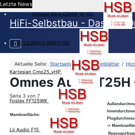
Letzte News
Ground Zero GZHW 16-D2
HiFi-Selbstbau - Das DIY O
SEAS L22ROY2 XM011-08
Aktuelle Seite:
Startseite
HSB-Datenblätter
Hoc
Kartesian Cmp25_vHP
Omnes Audio T25H 
Seite 3 von 7
Fostex FF125WK
Außendurchme
Innendurchmes
Membranfläche:
Plugdurchmess
-> Membranflä
Lii Audio F15
Resonanzfreq