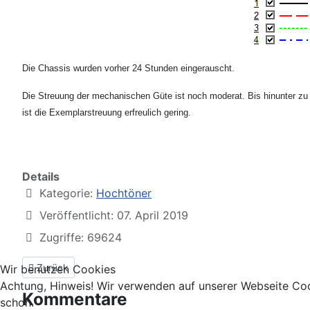
Die Chassis wurden vorher 24 Stunden eingerauscht.
Die Streuung der mechanischen Güte ist noch moderat. Bis hinunter z
ist die Exemplarstreuung erfreulich gering.
Details
Kategorie:
Hochtöner
Veröffentlicht: 07. April 2019
Zugriffe: 69624
Vorheriger Beitrag: Mundorf AMT U110W1.1
Zurück
Wir benutzen Cookies
Achtung, Hinweis! Wir verwenden auf unserer Webseite Coo
Kommentare
schon.