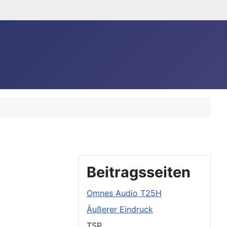
Beitragsseiten
Omnes Audio T25H
Äußerer Eindruck
TSP