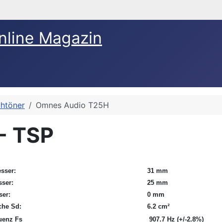
nline Magazin
htöner
Omnes Audio T25H
- TSP
sser:
31 mm
ser:
25 mm
er:
0 mm
che Sd:
6.2 c
m²
uenz Fs
907.7 Hz (+/-2.8%)