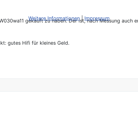
Weitere Informationen
|
Impressum
 TW030wa11 gekauft zu haben. Der ist, nach Messung auch erst
: gutes Hifi für kleines Geld.