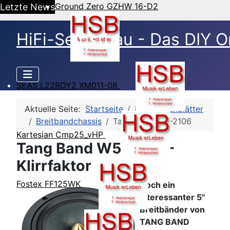
Ground Zero GZHW 16-D2
Letzte News
HiFi-Selbstbau - Das DIY O
SEAS L22ROY2 XM011-08
Aktuelle Seite:
Startseite
HSB-Datenblätter
Breitbandchassis
Tang Band W5-2106
Kartesian Cmp25_vHP
Tang Band W5-2106 -
Klirrfaktor
Fostex FF125WK
Noch ein
interessanter 5"
Breitbänder von
TANG BAND