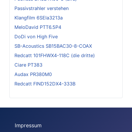
Passivstrahler verstehen
Klangfilm 6SEla3213a
MeloDavid PTT6.5P4
DoDi von High Five
SB-Acoustics SB15BAC30-8-COAX
Redcatt 101FHWX4-118C (die dritte)
Ciare PT383
Audax PR380M0
Redcatt FIND152DX4-333B
Impressum