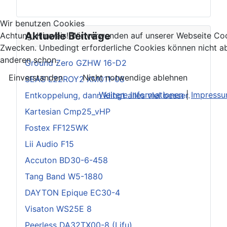
Wir benutzen Cookies
Aktuelle Beiträge
Achtung, Hinweis! Wir verwenden auf unserer Webseite Coo
Zwecken. Unbedingt erforderliche Cookies können nicht ab
anderen schon.
Ground Zero GZHW 16-D2
Einverstanden
Nicht notwendige ablehnen
SEAS L22ROY2 XM011-08
Weitere Informationen
|
Impress
Entkoppelung, dann klingt alles viel besser.
Kartesian Cmp25_vHP
Fostex FF125WK
Lii Audio F15
Accuton BD30-6-458
Tang Band W5-1880
DAYTON Epique EC30-4
Visaton WS25E 8
Peerless DA32TX00-8 (Lifu)