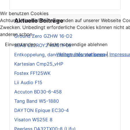
Wir benutzen Cookies
Aktuelle Beiträge
Achtung, Hinweis! Wir verwenden auf unserer Webseite Coo
Zwecken. Unbedingt erforderliche Cookies können nicht ab
anderen schon.
Ground Zero GZHW 16-D2
Einverstanden
Nicht notwendige ablehnen
SEAS L22ROY2 XM011-08
Weitere Informationen
|
Impress
Entkoppelung, dann klingt alles viel besser.
Kartesian Cmp25_vHP
Fostex FF125WK
Lii Audio F15
Accuton BD30-6-458
Tang Band W5-1880
DAYTON Epique EC30-4
Visaton WS25E 8
Peerless DA32TX00-8 (Lifu)