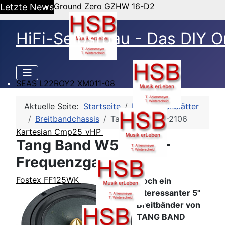
Ground Zero GZHW 16-D2
Letzte News
HiFi-Selbstbau - Das DIY O
SEAS L22ROY2 XM011-08
Aktuelle Seite:
Startseite
HSB-Datenblätter
Breitbandchassis
Tang Band W5-2106
Kartesian Cmp25_vHP
Tang Band W5-2106 -
Frequenzgang
Fostex FF125WK
Noch ein
interessanter 5"
Breitbänder von
TANG BAND