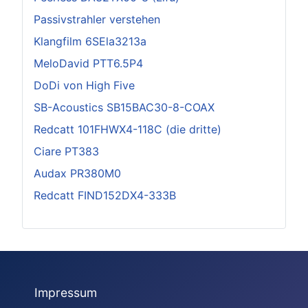
Passivstrahler verstehen
Klangfilm 6SEla3213a
MeloDavid PTT6.5P4
DoDi von High Five
SB-Acoustics SB15BAC30-8-COAX
Redcatt 101FHWX4-118C (die dritte)
Ciare PT383
Audax PR380M0
Redcatt FIND152DX4-333B
Impressum