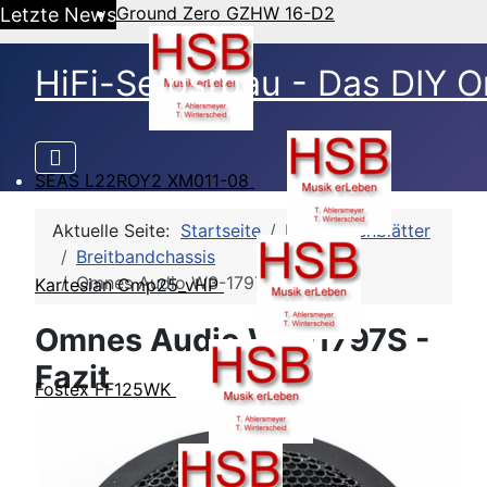
Ground Zero GZHW 16-D2
Letzte News
HiFi-Selbstbau - Das DIY O
SEAS L22ROY2 XM011-08
Aktuelle Seite:
Startseite
HSB-Datenblätter
Breitbandchassis
Omnes Audio W3-1797S
Kartesian Cmp25_vHP
Omnes Audio W3-1797S -
Fazit
Fostex FF125WK