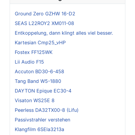
Ground Zero GZHW 16-D2
SEAS L22ROY2 XM011-08
Entkoppelung, dann klingt alles viel besser.
Kartesian Cmp25_vHP
Fostex FF125WK
Lii Audio F15
Accuton BD30-6-458
Tang Band W5-1880
DAYTON Epique EC30-4
Visaton WS25E 8
Peerless DA32TX00-8 (Lifu)
Passivstrahler verstehen
Klangfilm 6SEla3213a