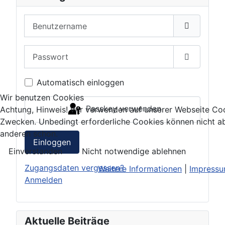
Benutzername
Passwort
Passwort 
Automatisch einloggen
Wir benutzen Cookies
Passkey verwenden
Achtung, Hinweis! Wir verwenden auf unserer Webseite Coo
Zwecken. Unbedingt erforderliche Cookies können nicht ab
anderen schon.
Einloggen
Einverstanden
Nicht notwendige ablehnen
Zugangsdaten vergessen?
Weitere Informationen
|
Impress
Anmelden
Aktuelle Beiträge