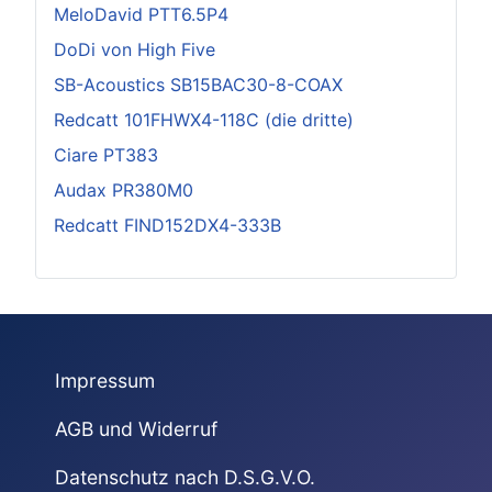
MeloDavid PTT6.5P4
DoDi von High Five
SB-Acoustics SB15BAC30-8-COAX
Redcatt 101FHWX4-118C (die dritte)
Ciare PT383
Audax PR380M0
Redcatt FIND152DX4-333B
Impressum
AGB und Widerruf
Datenschutz nach D.S.G.V.O.