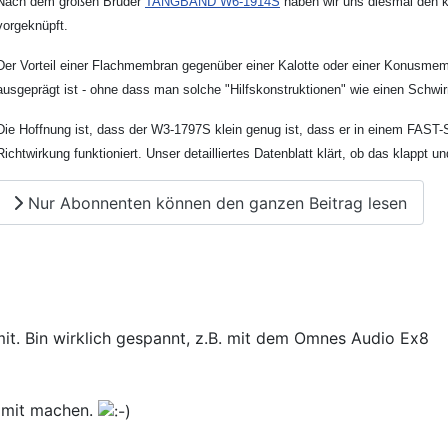
Nach dem großen Bruder
TANGBAND W6-1914S
haben wir uns diesmal den kl
vorgeknüpft.
Der Vorteil einer Flachmembran gegenüber einer Kalotte oder einer Konusmemb
ausgeprägt ist - ohne dass man solche "Hilfskonstruktionen" wie einen Schwi
Die Hoffnung ist, dass der W3-1797S klein genug ist, dass er in einem FAST-
Richtwirkung funktioniert. Unser detailliertes Datenblatt klärt, ob das klap
Nur Abonnenten können den ganzen Beitrag lesen
it. Bin wirklich gespannt, z.B. mit dem Omnes Audio Ex8
damit machen.