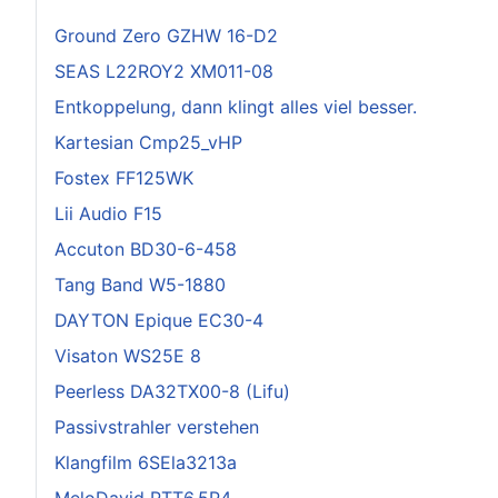
Ground Zero GZHW 16-D2
SEAS L22ROY2 XM011-08
Entkoppelung, dann klingt alles viel besser.
Kartesian Cmp25_vHP
Fostex FF125WK
Lii Audio F15
Accuton BD30-6-458
Tang Band W5-1880
DAYTON Epique EC30-4
Visaton WS25E 8
Peerless DA32TX00-8 (Lifu)
Passivstrahler verstehen
Klangfilm 6SEla3213a