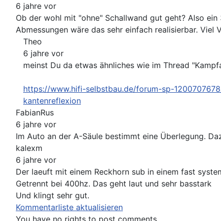
6 jahre vor
Ob der wohl mit "ohne" Schallwand gut geht? Also ein 
Abmessungen wäre das sehr einfach realisierbar. Viel V
Theo
6 jahre vor
meinst Du da etwas ähnliches wie im Thread "Kamp
https://www.hifi-selbstbau.de/forum-sp-120070767
kantenreflexion
FabianRus
6 jahre vor
Im Auto an der A-Säule bestimmt eine Überlegung. Dazu
kalexm
6 jahre vor
Der laeuft mit einem Reckhorn sub in einem fast syste
Getrennt bei 400hz. Das geht laut und sehr basstark
Und klingt sehr gut.
Kommentarliste aktualisieren
You have no rights to post comments