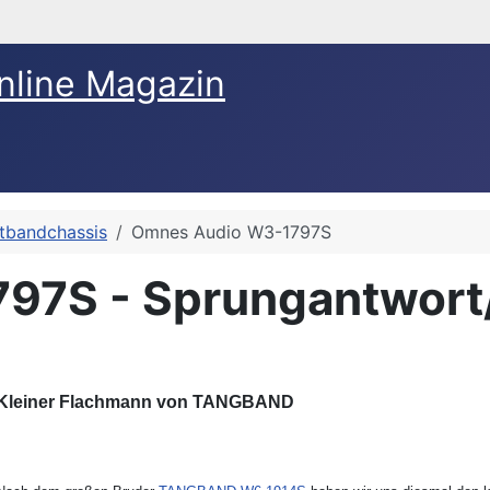
nline Magazin
itbandchassis
Omnes Audio W3-1797S
7S - Sprungantwort/P
Kleiner Flachmann von TANGBAND