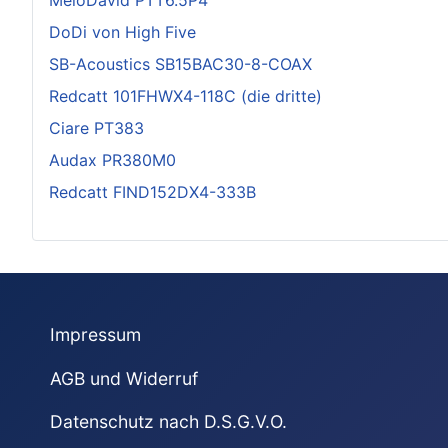
MeloDavid PTT6.5P4
DoDi von High Five
SB-Acoustics SB15BAC30-8-COAX
Redcatt 101FHWX4-118C (die dritte)
Ciare PT383
Audax PR380M0
Redcatt FIND152DX4-333B
Impressum
AGB und Widerruf
Datenschutz nach D.S.G.V.O.