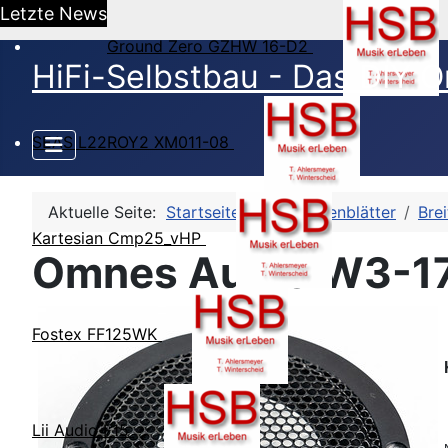
Letzte News
Ground Zero GZHW 16-D2
HiFi-Selbstbau - Das DIY O
SEAS L22ROY2 XM011-08
Aktuelle Seite:
Startseite
HSB-Datenblätter
Bre
Kartesian Cmp25_vHP
Omnes Audio W3-179
Fostex FF125WK
Lii Audio F15