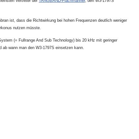
einsten Vertreter der
TANGBAND-Flachmänner
, den W3-1797S
ran ist, dass die Richtwirkung bei hohen Frequenzen deutlich weniger
rrkonus nutzen müsste.
System (= Fullrange And Sub Technology) bis 20 kHz mit geringer
pt und ab wann man den W3-1797S einsetzen kann.